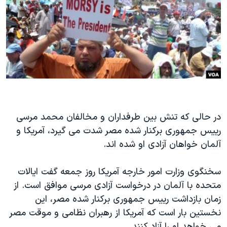
دنبال کنید
مستندها
فرهنگ و زندگی
حقوق شهروندی
انتخابات ریاست جمهوری آمریکا ۲۰۲۴
اقتصادی
حمله جمهوری اسلامی به اسرائیل
رمز مهسا
علم و فناوری
زبانهای مختلف
اسرائیل در جنگ
ورزش زنان در ایران
گالری عکس
اعتراضات زن، زندگی، آزادی
در حالی که تنش بین طرفداران و مخالفان محمد مرسی
آرشیو پخش زنده
مجموعه مستندهای دادخواهی
رییس جمهوری برکنار شده مصر شدت می گیرد، آمریکا و
تریبونال مردمی آبان ۹۸
آلمان خواهان آزادی او شده اند.
دادگاه حمید نوری
سخنگوی وزارت امور خارجه آمریکا روز جمعه گفت ایالات
چهل سال گروگان‌گیری
متحده با آلمان در درخواست آزادی مرسی موافق است. از
قانون شفافیت دارائی کادر رهبری ایران
زمان بازداشت رییس جمهوری برکنار شده مصر، این
اعتراضات مردمی آبان ۹۸
نخستین بار است که آمریکا از رهبران نظامی و موقت مصر
می خواهد او را آزاد کنند.