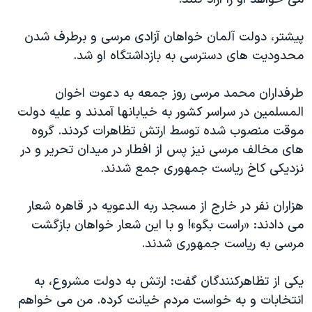
اسرائیل در جنگ
نرگس محمدی برنده جایزه نوبل صلح
پیشتر، دولت آلمان خواهان آزادی مرسی و برطرف شدن
همایش محافظه‌کاران آمریکا «سی‌پک»
محدودیت های دسترسی به بازداشتگاه او شد.
صفحه‌های ویژه
طرفداران محمد مرسی روز جمعه به دعوت اخوان
سفر پرزیدنت ترامپ به چین
المسلمین در سراسر کشور به خیابانها آمدند و علیه دولت
موقت منصوب شده توسط ارتش تظاهرات کردند. گروه
های مخالف مرسی نیز پس از افطار در میدان تحریر و در
نزدیکی کاخ ریاست جمهوری جمع شدند.
هزاران نفر در خارج از مسجد ربه الدعویه در قاهره شعار
می دادند: «راست بگو»! و با این شعار خواهان بازگشت
مرسی به ریاست جمهوری شدند.
یکی از تظاهرکنندگان گفت: ارتش به دولت مشروع، به
انتخابات و به خواست مردم خیانت کرده. من می خواهم