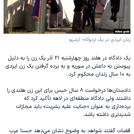
دنبال کنید
مستندها
فرهنگ و زندگی
حقوق شهروندی
انتخابات ریاست جمهوری آمریکا ۲۰۲۴
اقتصادی
حمله جمهوری اسلامی به اسرائیل
رمز مهسا
علم و فناوری
زنان ایزدی در یک اردوگاه- آرشیو
زبانهای مختلف
اسرائیل در جنگ
ورزش زنان در ایران
یک دادگاه در هلند روز چهارشنبه ۲۱ آذر یک زن را به دلیل
گالری عکس
اعتراضات زن، زندگی، آزادی
پیوستن به داعش در سوریه و به برده گرفتن یک زن ایزدی
آرشیو پخش زنده
مجموعه مستندهای دادخواهی
به ۱۰ سال زندان محکوم کرد.
تریبونال مردمی آبان ۹۸
دادستان‌ها درخواست ۸ سال حبس برای این زن هلندی را
دادگاه حمید نوری
داشتند ولی دادگاه منطقه‌ای در لاهه تأکید کرد که
چهل سال گروگان‌گیری
برده‌داری به عنوان «جنایت علیه بشریت» باید مجازات
شدیدتری داشته باشد.
قانون شفافیت دارائی کادر رهبری ایران
اعتراضات مردمی آبان ۹۸
قضات گفتند شواهد به وضوح نشان می‌دهد حسنا عرب