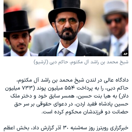
دنبال کنید
مستندها
فرهنگ و زندگی
حقوق شهروندی
انتخابات ریاست جمهوری آمریکا ۲۰۲۴
اقتصادی
حمله جمهوری اسلامی به اسرائیل
رمز مهسا
علم و فناوری
زبانهای مختلف
اسرائیل در جنگ
ورزش زنان در ایران
گالری عکس
اعتراضات زن، زندگی، آزادی
شیخ محمد بن راشد آل مکتوم، حاکم دبی (آرشیو)
آرشیو پخش زنده
مجموعه مستندهای دادخواهی
دادگاه عالی در لندن شیخ محمد بن راشد آل مکتوم،
تریبونال مردمی آبان ۹۸
حاکم دبی، را به پرداخت ۵۵۴ میلیون پوند (٧٣٣ میلیون
دادگاه حمید نوری
دلار) به هیا بنت حسین، همسر سابق خود و دختر ملک
چهل سال گروگان‌گیری
حسین پادشاه فقید اردن، در دعوای حقوقی بر سر حق
حضانت دو فرزندشان محکوم کرده است.
قانون شفافیت دارائی کادر رهبری ایران
اعتراضات مردمی آبان ۹۸
خبرگزاری رویترز روز سه‌شنبه ٣٠ آذر گزارش داد، بخش اعظم