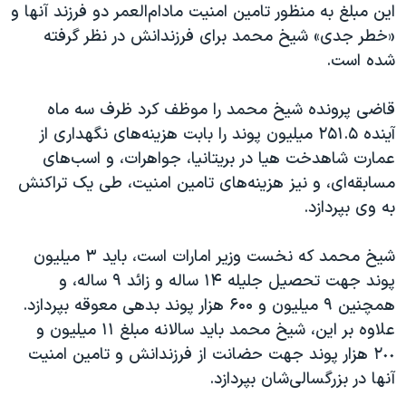
اسرائیل در جنگ
این مبلغ به منظور تامین امنیت مادام‌العمر دو فرزند آنها و
«خطر جدی» شیخ محمد برای فرزندانش در نظر گرفته
نرگس محمدی برنده جایزه نوبل صلح
شده است.
همایش محافظه‌کاران آمریکا «سی‌پک»
صفحه‌های ویژه
قاضی پرونده شیخ محمد را موظف کرد ظرف سه ماه
آینده ۲۵۱.۵ میلیون پوند را بابت هزینه‌های نگهداری از
سفر پرزیدنت ترامپ به چین
عمارت شاهدخت هیا در بریتانیا، جواهرات، و اسب‌های
مسابقه‌ای، و نیز هزینه‌های تامین امنیت، طی یک تراکنش
به وی بپردازد.
شیخ محمد که نخست وزیر امارات است، باید ٣ میلیون
پوند جهت تحصیل جلیله ۱۴ ساله و زائد ۹ ساله، و
همچنین ٩ میلیون و ۶۰۰ هزار پوند بدهی معوقه بپردازد.
علاوه بر این، شیخ محمد باید سالانه مبلغ ١١ میلیون و
٢٠٠ هزار پوند جهت حضانت از فرزندانش و تامین امنیت
آنها در بزرگسالی‌شان بپردازد.