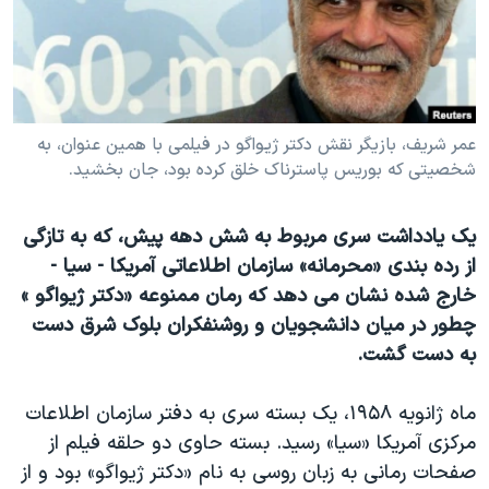
دنبال کنید
مستندها
فرهنگ و زندگی
حقوق شهروندی
انتخابات ریاست جمهوری آمریکا ۲۰۲۴
اقتصادی
حمله جمهوری اسلامی به اسرائیل
رمز مهسا
علم و فناوری
عمر شریف، بازیگر نقش دکتر ژیواگو در فیلمی با همین عنوان، به
زبانهای مختلف
شخصیتی که بوریس پاسترناک خلق کرده بود، جان بخشید.
اسرائیل در جنگ
ورزش زنان در ایران
گالری عکس
اعتراضات زن، زندگی، آزادی
یک یادداشت سری مربوط به شش دهه پیش، که به تازگی
آرشیو پخش زنده
مجموعه مستندهای دادخواهی
از رده بندی «محرمانه» سازمان اطلاعاتی آمریکا - سیا -
خارج شده نشان می دهد که رمان ممنوعه «دکتر ژیواگو »
تریبونال مردمی آبان ۹۸
چطور در میان دانشجویان و روشنفکران بلوک شرق دست
دادگاه حمید نوری
به دست گشت.
چهل سال گروگان‌گیری
ماه ژانویه ۱۹۵۸، یک بسته سری به دفتر سازمان اطلاعات
قانون شفافیت دارائی کادر رهبری ایران
مرکزی آمریکا «سیا» رسید. بسته حاوی دو حلقه فیلم از
اعتراضات مردمی آبان ۹۸
صفحات رمانی به زبان روسی به نام «دکتر ژیواگو» بود و از