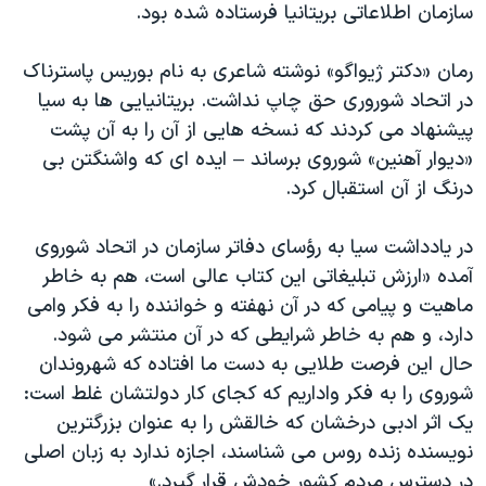
اسرائیل در جنگ
سازمان اطلاعاتی بریتانیا فرستاده شده بود.
نرگس محمدی برنده جایزه نوبل صلح
رمان «دکتر ژیواگو» نوشته شاعری به نام بوریس پاسترناک
همایش محافظه‌کاران آمریکا «سی‌پک»
در اتحاد شوروری حق چاپ نداشت. بریتانیایی ها به سیا
صفحه‌های ویژه
پیشنهاد می کردند که نسخه هایی از آن را به آن پشت
«دیوار آهنین» شوروی برساند – ایده ای که واشنگتن بی
سفر پرزیدنت ترامپ به چین
درنگ از آن استقبال کرد.
در یادداشت سیا به رؤسای دفاتر سازمان در اتحاد شوروی
آمده «ارزش تبلیغاتی این کتاب عالی است، هم به خاطر
ماهیت و پیامی که در آن نهفته و خواننده را به فکر وامی
دارد، و هم به خاطر شرایطی که در آن منتشر می شود.
حال این فرصت طلایی به دست ما افتاده که شهروندان
شوروی را به فکر واداریم که کجای کار دولتشان غلط است:
یک اثر ادبی درخشان که خالقش را به عنوان بزرگترین
نویسنده زنده روس می شناسند، اجازه ندارد به زبان اصلی
در دسترس مردم کشور خودش قرار گیرد.»