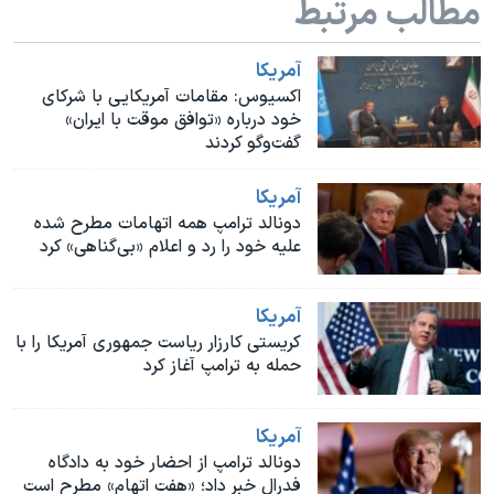
مطالب مرتبط
اسرائیل در جنگ
نرگس محمدی برنده جایزه نوبل صلح
آمريکا
همایش محافظه‌کاران آمریکا «سی‌پک»
اکسیوس: مقامات آمریکایی با شرکای
خود درباره «توافق موقت با ایران»
صفحه‌های ویژه
گفت‌و‌گو کردند
سفر پرزیدنت ترامپ به چین
آمريکا
دونالد ترامپ همه اتهامات مطرح شده
علیه خود را رد و اعلام «بی‌گناهی» کرد
آمريکا
کریستی کارزار ریاست جمهوری آمریکا را با
حمله به ترامپ آغاز کرد
آمريکا
دونالد ترامپ از احضار خود به دادگاه
فدرال خبر داد؛ «هفت اتهام» مطرح است