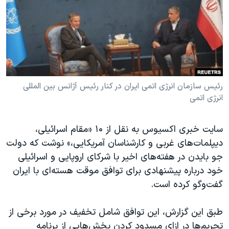
دنبال کنید
مستندها
فرهنگ و زندگی
حقوق شهروندی
انتخابات ریاست جمهوری آمریکا ۲۰۲۴
اقتصادی
حمله جمهوری اسلامی به اسرائیل
رمز مهسا
علم و فناوری
زبانهای مختلف
اسرائیل در جنگ
ورزش زنان در ایران
رئیس سازمان انرژی اتمی ایران در کنار رئیس آژانس بین المللی
انرژی اتمی
گالری عکس
اعتراضات زن، زندگی، آزادی
آرشیو پخش زنده
مجموعه مستندهای دادخواهی
سایت خبری اکسیوس به نقل از ۱۰ «مقام اسرائیلی،
تریبونال مردمی آبان ۹۸
دیپلمات‌های غربی و کارشناسان آمریکایی،» نوشت که دولت
جو بایدن در هفته‌های اخیر با شرکای اروپایی و اسرائیلی‌
دادگاه حمید نوری
خود درباره پیشنهادی برای توافق موقت هسته‌ای با ایران
چهل سال گروگان‌گیری
گفت‌و‌گو کرده است.
قانون شفافیت دارائی کادر رهبری ایران
طبق این گزارش، این توافق شامل تخفیف در مورد برخی از
اعتراضات مردمی آبان ۹۸
تحریم‌ها در ازای مسدود کردن بخش‌هایی از برنامه