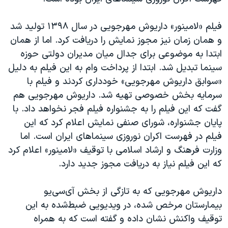
اسرائیل در جنگ
نرگس محمدی برنده جایزه نوبل صلح
فیلم «لامینور» داریوش مهرجویی در سال ۱۳۹۸ تولید شد
و همان زمان نیز مجوز نمایش را دریافت کرد. اما از همان
همایش محافظه‌کاران آمریکا «سی‌پک»
ابتدا به موضوعی برای جدال میان مدیران دولتی حوزه
صفحه‌های ویژه
سینما تبدیل شد. ابتدا از پرداخت وام به این فیلم به دلیل
سفر پرزیدنت ترامپ به چین
«سوابق داریوش مهرجویی» خودداری کردند و فیلم با
سرمایه بخش خصوصی تهیه شد. داریوش مهرجویی هم
گفت که این فیلم را به جشنواره فیلم فجر نخواهد داد. با
پایان جشنواره، شورای صنفی نمایش اعلام کرد که این
فیلم در فهرست اکران نوروزی سینماهای ایران است. اما
وزارت فرهنگ و ارشاد اسلامی با توقیف «لامینور» اعلام کرد
که این فیلم نیاز به دریافت مجوز جدید دارد.
داریوش مهرجویی که به تازگی از بخش آی‌سی‌یو
بیمارستان مرخص شده، در ویدیویی ضبط‌شده به این
توقیف واکنش نشان داده و گفته است که به همراه