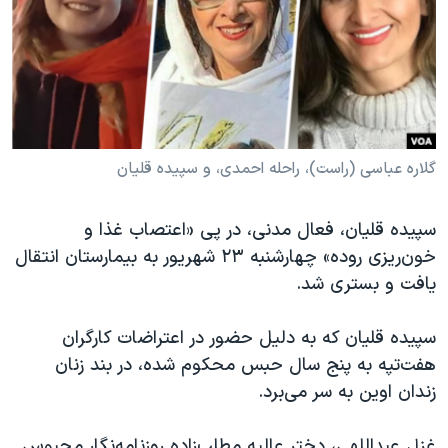
دنبال کنید
مستندها
فرهنگ و زندگی
حقوق شهروندی
انتخابات ریاست جمهوری آمریکا ۲۰۲۴
اقتصادی
حمله جمهوری اسلامی به اسرائیل
رمز مهسا
علم و فناوری
زبانهای مختلف
اسرائیل در جنگ
ورزش زنان در ایران
گلاره عباسی (راست)، راحله احمدی، و سپیده قلیان
گالری عکس
اعتراضات زن، زندگی، آزادی
سپیده قلیان، فعال مدنی، در پی «اعتصاب غذا و
آرشیو پخش زنده
مجموعه مستندهای دادخواهی
خون‌ریزی روده» چهارشنبه ۲۳ شهریور به بیمارستان انتقال
تریبونال مردمی آبان ۹۸
یافت و بستری شد.
دادگاه حمید نوری
سپیده قلیان که به دلیل حضور در اعتراضات کارگران
چهل سال گروگان‌گیری
هفت‌تپه به پنج سال حبس محکوم شده، در بند زنان
قانون شفافیت دارائی کادر رهبری ایران
زندان اوین به سر می‌برد.
اعتراضات مردمی آبان ۹۸
غزل عبداللهی، دختر عالیه مطلب‌زاده روزنامه‌نگار محبوس