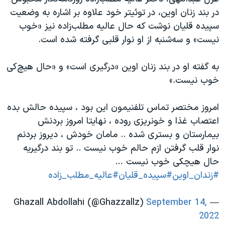
اسرائیل در جنگ
در بند زنان اوین، در توئیتر خود علاوه بر اشاره به وضعیت
نرگس محمدی برنده جایزه نوبل صلح
سپیده قلیان نوشت که حال عالیه مطلب‌زاده نیز «خوب
نیست» و سه‌شنبه از او نوار قلبی گرفته شده است.
همایش محافظه‌کاران آمریکا «سی‌پک»
صفحه‌های ویژه
به گفته او در بند زنان اوین «درگیری است» و «حال هیچ‌کی
سفر پرزیدنت ترامپ به چین
خوب نیست.»
امروز مختصر تماس تلفنیمون این بود ، سپیده حالش بده
اعتصاب غذا و خونریزی روده ، نهایتا امروز بردنش
بیمارستان و بستری شده .. مامان خودش ، دیروز بردنم
نوار قلب گرفتن ازم حالم خوب نیست .. تو بند درگیریه
حال هیچکی خوب نیست …
#زندان_اوین
#سپیده_قلیان
#عالیه_مطلب_زاده
September 14,
— Ghazall Abdollahi (@Ghazzallz)
2022