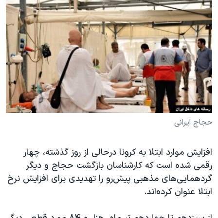
دنبال کنید
مستندها
فرهنگ و زندگی
حقوق شهروندی
انتخابات ریاست جمهوری آمریکا ۲۰۲۴
اقتصادی
حمله جمهوری اسلامی به اسرائیل
رمز مهسا
علم و فناوری
زبانهای مختلف
اسرائیل در جنگ
ورزش زنان در ایران
گالری عکس
اعتراضات زن، زندگی، آزادی
آرشیو پخش زنده
مجموعه مستندهای دادخواهی
حجاج ایرانی
تریبونال مردمی آبان ۹۸
دادگاه حمید نوری
افزایش موارد ابتلا به کرونا درحالی از روز گذشته، چهار
رقمی شده‌ است که کارشناسان بازگشت حجاج و دیگر
چهل سال گروگان‌گیری
گردهمایی‌های مذهبی پیش‌رو را تهدیدی برای افزایش نرخ
قانون شفافیت دارائی کادر رهبری ایران
ابتلا عنوان کرده‌اند.
اعتراضات مردمی آبان ۹۸