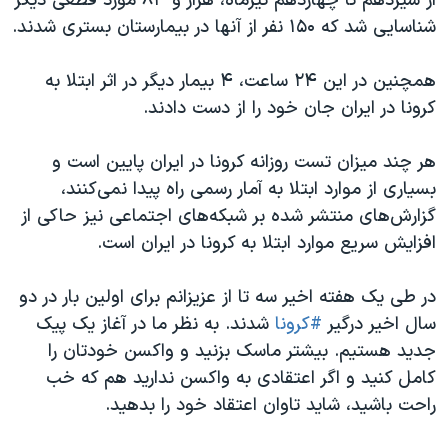
از سیزدهم تا چهاردهم تیرماه، هزار و ۸۴ مورد قطعی دیگر
اسرائیل در جنگ
شناسایی شد که ۱۵۰ نفر از آنها در بیمارستان بستری شدند.
نرگس محمدی برنده جایزه نوبل صلح
همایش محافظه‌کاران آمریکا «سی‌پک»
همچنین در این ۲۴ ساعت، ۴ بیمار دیگر در اثر ابتلا به
کرونا در ایران جان خود را از دست دادند.
صفحه‌های ویژه
سفر پرزیدنت ترامپ به چین
هر چند میزان تست ر‌وزانه کرونا در ایران پایین است و
بسیاری از موارد ابتلا به آمار رسمی راه پیدا نمی‌کنند،
گزارش‌های منتشر شده بر شبکه‌های اجتماعی نیز حاکی از
افزایش سریع موارد ابتلا به کرونا در ایران است.
در طی یک هفته اخیر سه تا از عزیزانم برای اولین بار در دو
سال اخیر درگیر
#کرونا
شدند. به نظر ما در آغاز یک پیک
جدید هستیم. بیشتر ماسک بزنید و واکسن خودتان را
کامل کنید و اگر اعتقادی به واکسن ندارید هم که خب
راحت باشید، شاید تاوان اعتقاد خود را بدهید.