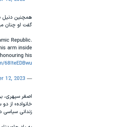
همچنین دنیل برد
گفت او چنان می
mic Republic.
his arm inside
 honouring his
om/68IteEDBwu
r 12, 2023
— Daniel Bordman (@Ranting4Canada)
اصغر سپهری، بر
خانواده» از دو 
زندانی سیاسی در