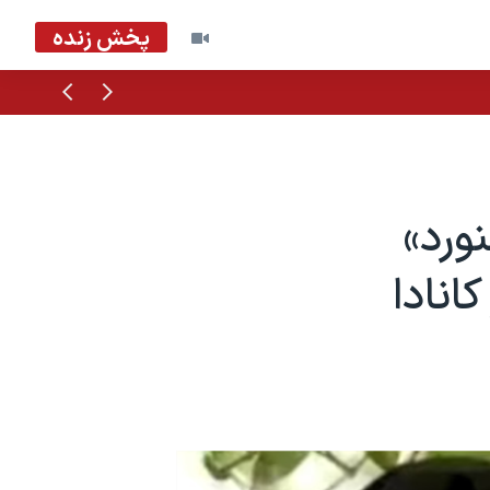
پخش زنده
قبلی
بعدی
ورد»
انادا