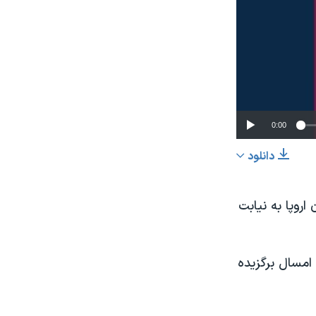
0:00
دانلود
اشتراک
اروپا به نیابت
امسال برگزیده
عرض
px