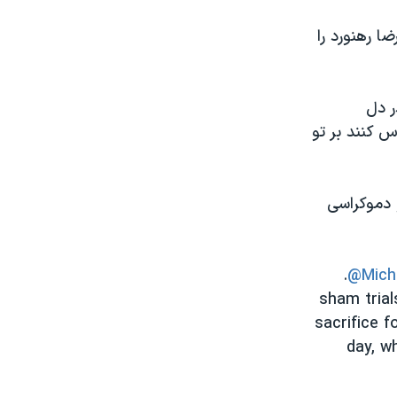
ا رهنورد را
ر دل
س کنند بر تو
و دموکراسی
.
@Mich
sham trial
sacrifice 
day, wh