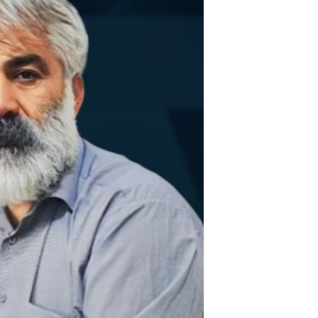
مستندها
فرهنگ و زندگی
حقوق شهروندی
انتخابات ریاست جمهوری آمریکا ۲۰۲۴
اقتصادی
حمله جمهوری اسلامی به اسرائیل
رمز مهسا
علم و فناوری
اسرائیل در جنگ
ورزش زنان در ایران
گالری عکس
اعتراضات زن، زندگی، آزادی
آرشیو پخش زنده
مجموعه مستندهای دادخواهی
تریبونال مردمی آبان ۹۸
دادگاه حمید نوری
چهل سال گروگان‌گیری
قانون شفافیت دارائی کادر رهبری ایران
اعتراضات مردمی آبان ۹۸
اسرائیل در جنگ