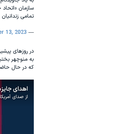
به یاد جاویدنام
سازمان «اتحاد ج
تمامی زندانیان 
r 13, 2023
— Asghar Sepehri (@AsgharSepehri)
که در حال حاضر 
از
صدای آمریکا