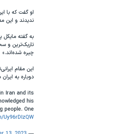
او گفت که با ای
ندیدند و این م
به گفته مایکل پ
تاریک‌ترین و سخ
چیره شده‌اند.»
این مقام ایرانی‌
دوباره به ایران
n Iran and its
nowledged his
ng people. One
om/Uy96rDIzQW
r 13, 2023
— Salman Sima (@SalmanSima)