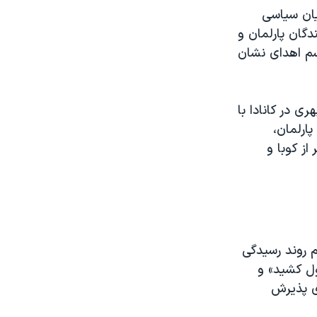
نیان سیاسی
دگان پارلمان و
سم اهدای نشان
ری در کانادا با
پارلمان،
ز کوبا و
سم روند رسیدگی
حاکمه ساختگی» خواند که «کل آن ۲۳ روز طول کشید» و
ای پذیرش