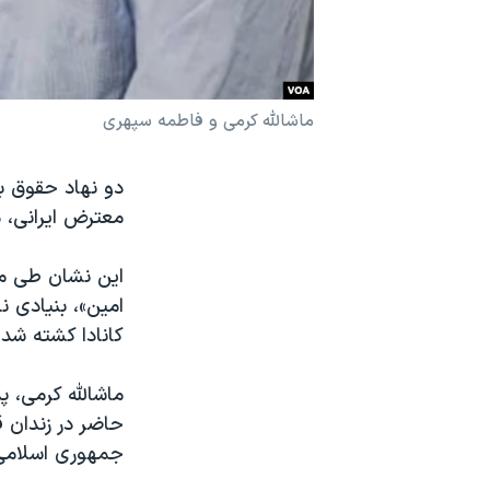
نرگس محمدی برنده جایزه نوبل صلح
همایش محافظه‌کاران آمریکا «سی‌پک»
صفحه‌های ویژه
ماشالله کرمی و فاطمه سپهری
سفر پرزیدنت ترامپ به چین
دو نهاد حقوق ب
معترض ایرانی، د
این نشان طی مر
امین»، بنیادی ن
کانادا کشته شد، روز سه‌شنبه ۲۱ آذر به این دو زن
ماشالله کرمی، 
حاضر در زندان ق
جمهوری اسلامی، 