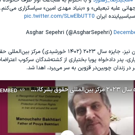
#مجیدرضا_رهنورد
و با احترام به شجاعت اواز طرف خانواده س
هانی علیه تبعیض» و «بنیاد مهدی امین» سپاسگزاری می‌کنم.به
سیاسیپاینده ایران
pic.twitter.com/SLwElbUTT0
Decembe
در روزهای پیشین نیز، جایزه سال ۲۰۲۳ (۱۴۰۲ خورشیدی) مرکز بی
در زندان چوبین‌در قزوین به سر می‌برد، اهدا شد.
اهدای جایزه سال ۲۰۲۳ مرکز بین‌المللی حقوق بشر کانادا به منوچهر بختیاری
EMBED
No media source currently available