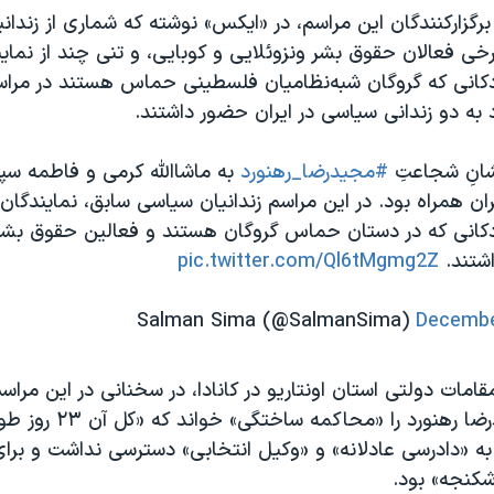
برگزارکنندگان این مراسم، در «ایکس» نوشته که شماری از زندا
رخی فعالان حقوق بشر ونزوئلایی و کوبایی، و تنی چند از نماین
دکانی که گروگان شبه‌نظامیان فلسطینی حماس هستند در مرا
به دو زندانی سیاسی در ایران حضور داشتند.
شانِ شجاعتِ
#مجیدرضا_رهنورد
به ما‌شا‌‌الله کرمی و فاطمه سپه
ان همراه بود. در این مراسم زندانیان سیاسی سابق، نمایندگان 
دکانی که در دستان حماس گروگان هستند و فعالین حقوق بشر ا
اشتند.
pic.twitter.com/Ql6tMgmg2Z
Decembe
مقامات دولتی استان اونتاریو در کانادا، در سخنانی در این مرا
به پرونده مجیدرضا رهنورد را «م
 به «دادرسی عادلانه» و «وکیل انتخابی» دسترسی نداشت و بر
کنجه» بود.