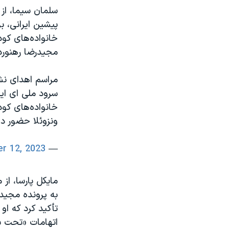
سلمان سیما، از 
پیشین ایرانی، ب
خانواده‌های کو
مجیدرضا رهنورد 
مراسم اهدای ن
سرود ملی ای ایر
خانواده‌های کو
ونزوئلا حضور د
r 12, 2023
— Salman Sima (@SalmanSima)
مایکل پارسا، از 
تأکید کرد که او
اتهامات «تحت ش