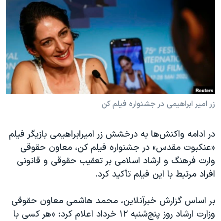
دنبال کنید
مستندها
فرهنگ و زندگی
حقوق شهروندی
انتخابات ریاست جمهوری آمریکا ۲۰۲۴
اقتصادی
حمله جمهوری اسلامی به اسرائیل
رمز مهسا
علم و فناوری
زبانهای مختلف
اسرائیل در جنگ
ورزش زنان در ایران
گالری عکس
اعتراضات زن، زندگی، آزادی
زر امیر ابراهیمی در جشنواره فیلم کن
آرشیو پخش زنده
مجموعه مستندهای دادخواهی
در ادامه واکنش‌ها به درخشش زر امیرابراهیمی بازیگر فیلم
تریبونال مردمی آبان ۹۸
«عنکبوت مقدس» در جشنواره فیلم کن، معاون حقوقی
دادگاه حمید نوری
وارت فرهنگ و ارشاد اسلامی بر تعقیب حقوقی و قانونی
چهل سال گروگان‌گیری
افراد مرتبط با این فیلم تأکید کرد.
قانون شفافیت دارائی کادر رهبری ایران
بر اساس گزارش خبرآنلاین، محمد هاشمی معاون حقوقی
اعتراضات مردمی آبان ۹۸
وزارت ارشاد روز پنج‌شنبه ۱۲ خرداد اعلام کرد: «هر کسی با