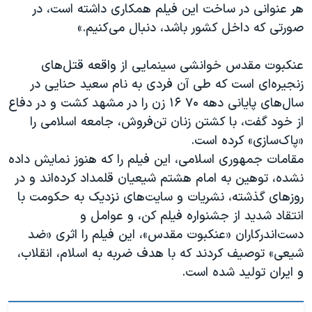
اسرائیل در جنگ
هر عنوانی در ساخت این فیلم همکاری داشته است، در
صورتی که داخل کشور باشد، دنبال می‌کنیم.»
نرگس محمدی برنده جایزه نوبل صلح
همایش محافظه‌کاران آمریکا «سی‌پک»
عنکبوت مقدس خوانشی سینمایی از واقعه قتل‌های
صفحه‌های ویژه
زنجیره‌ای است که طی آن فردی به نام سعید حنایی در
سال‌های پایانی دهه ۷۰ ۱۶ زن را در مشهد کشت و در دفاع
سفر پرزیدنت ترامپ به چین
از خود گفت، با کشتن زنان تن‌فروش، جامعه اسلامی را
«پاک‌سازی» کرده است.
مقامات جمهوری اسلامی، این فیلم را که هنوز نمایش داده
نشده، توهین به امام هشتم شیعیان قلمداد کرده‌اند و در
روزهای گذشته، نشریات و سایت‌های نزدیک به حکومت با
انتقاد شدید از جشنواره فیلم کن، و عوامل و
دست‌اندرکاران «عنکبوت مقدس»، این فیلم را اثری «ضد
شیعی» توصیف کردند که با هدف ضربه به اسلام، انقلاب،
و ایران تولید شده است.