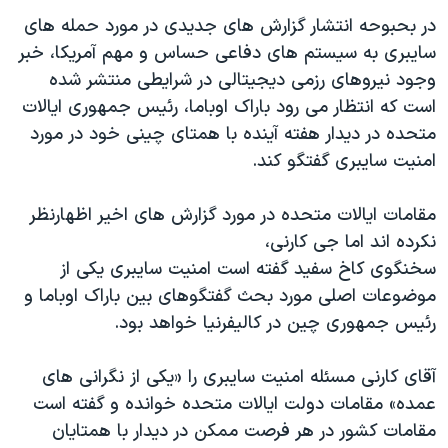
اسرائیل در جنگ
در بحبوحه انتشار گزارش های جدیدی در مورد حمله های
نرگس محمدی برنده جایزه نوبل صلح
سایبری به سیستم های دفاعی حساس و مهم آمریکا، خبر
همایش محافظه‌کاران آمریکا «سی‌پک»
وجود نیروهای رزمی دیجیتالی در شرایطی منتشر شده
است که انتظار می رود باراک اوباما، رئیس جمهوری ایالات
صفحه‌های ویژه
متحده در دیدار هفته آینده با همتای چینی خود در مورد
سفر پرزیدنت ترامپ به چین
امنیت سایبری گفتگو کند.
مقامات ایالات متحده در مورد گزارش های اخیر اظهارنظر
نکرده اند اما جی کارنی،
سخنگوی کاخ سفید گفته است امنیت سایبری یکی از
موضوعات اصلی مورد بحث گفتگوهای بین باراک اوباما و
رئیس جمهوری چین در کالیفرنیا خواهد بود.
آقای کارنی مسئله امنیت سایبری را «یکی از نگرانی های
عمده» مقامات دولت ایالات متحده خوانده و گفته است
مقامات کشور در هر فرصت ممکن در دیدار با همتایان