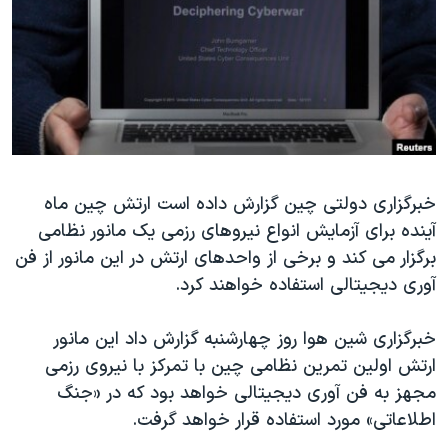
دنبال کنید
مستندها
فرهنگ و زندگی
حقوق شهروندی
انتخابات ریاست جمهوری آمریکا ۲۰۲۴
اقتصادی
حمله جمهوری اسلامی به اسرائیل
رمز مهسا
علم و فناوری
زبانهای مختلف
اسرائیل در جنگ
ورزش زنان در ایران
گالری عکس
اعتراضات زن، زندگی، آزادی
خبرگزاری دولتی چین گزارش داده است ارتش چین ماه
آینده برای آزمایش انواع نیروهای رزمی یک مانور نظامی
آرشیو پخش زنده
مجموعه مستندهای دادخواهی
برگزار می کند و برخی از واحدهای ارتش در این مانور از فن
تریبونال مردمی آبان ۹۸
آوری دیجیتالی استفاده خواهند کرد.
دادگاه حمید نوری
خبرگزاری شین هوا روز چهارشنبه گزارش داد این مانور
چهل سال گروگان‌گیری
ارتش اولین تمرین نظامی چین با تمرکز با نیروی رزمی
قانون شفافیت دارائی کادر رهبری ایران
مجهز به فن آوری دیجیتالی خواهد بود که در «جنگ
اعتراضات مردمی آبان ۹۸
اطلاعاتی» مورد استفاده قرار خواهد گرفت.