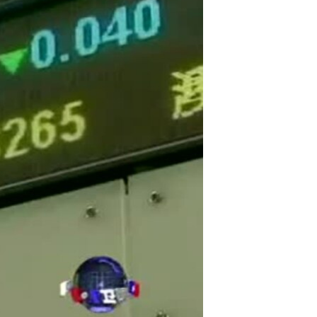
مستندها
فرهنگ و زندگی
حقوق شهروندی
انتخابات ریاست جمهوری آمریکا ۲۰۲۴
اقتصادی
حمله جمهوری اسلامی به اسرائیل
رمز مهسا
علم و فناوری
اسرائیل در جنگ
ورزش زنان در ایران
گالری عکس
اعتراضات زن، زندگی، آزادی
آرشیو پخش زنده
مجموعه مستندهای دادخواهی
تریبونال مردمی آبان ۹۸
دادگاه حمید نوری
چهل سال گروگان‌گیری
قانون شفافیت دارائی کادر رهبری ایران
اعتراضات مردمی آبان ۹۸
اسرائیل در جنگ