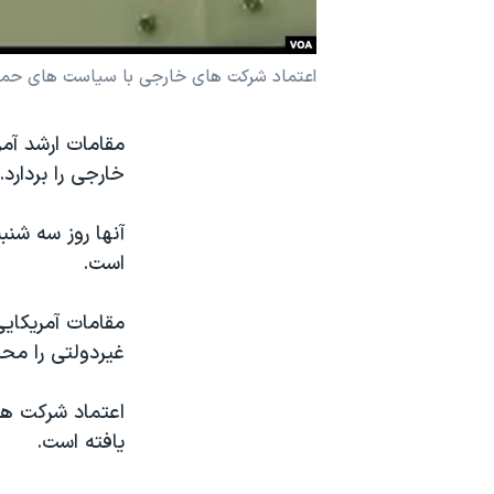
نرگس محمدی برنده جایزه نوبل صلح
همایش محافظه‌کاران آمریکا «سی‌پک»
اعتماد شرکت های خارجی با سیاست های حمای
صفحه‌های ویژه
مقامات ارشد آمر
سفر پرزیدنت ترامپ به چین
خارجی را بردارد.
آنها روز سه شنب
است.
مقامات آمریکای
غیردولتی را محدو
اعتماد شرکت ه
یافته است.