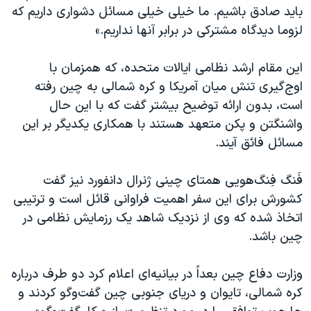
اسرائیل در جنگ
باید صادق باشیم. ما خیلی خیلی مسائل دشواری داریم که
نرگس محمدی برنده جایزه نوبل صلح
لزوما دیدگاه مشترکی در برابر آنها نداریم.»
همایش محافظه‌کاران آمریکا «سی‌پک»
این مقام ارشد نظامی ایالات متحده، که همزمان با
صفحه‌های ویژه
اوج‌گیری تنش میان آمریکا و کره شمالی به چین رفته
سفر پرزیدنت ترامپ به چین
است، بدون ارائه توضیح بیشتر گفت که با این حال
واشنگتن و پکن متعهد هستند با همکاری یکدیگر بر این
مسائل فائق آیند.
فَنگ فِنگ‌هویی همتای چینی ژنرال دانفورد نیز گفت
کشورش برای این سفر اهمیت فراوانی قائل است و ترتیبی
اتخاذ شده که وی از نزدیک شاهد یک رزمایش نظامی در
چین باشد.
وزارت دفاع چین بعداً در بیانیه‌ای اعلام کرد دو طرف درباره
کره شمالی، تایوان و دریای جنوبی چین گفت‌وگو کردند و