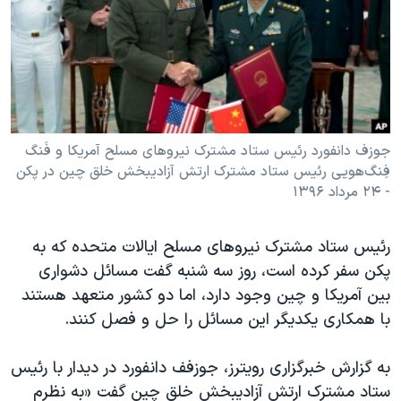
دنبال کنید
مستندها
فرهنگ و زندگی
حقوق شهروندی
انتخابات ریاست جمهوری آمریکا ۲۰۲۴
اقتصادی
حمله جمهوری اسلامی به اسرائیل
رمز مهسا
علم و فناوری
زبانهای مختلف
اسرائیل در جنگ
ورزش زنان در ایران
جوزف دانفورد رئیس ستاد مشترک نیروهای مسلح آمریکا و فَنگ
فِنگ‌هویی رئیس ستاد مشترک ارتش آزادیبخش خلق چین در پکن
گالری عکس
اعتراضات زن، زندگی، آزادی
- ۲۴ مرداد ۱۳۹۶
آرشیو پخش زنده
مجموعه مستندهای دادخواهی
تریبونال مردمی آبان ۹۸
رئیس ستاد مشترک نیروهای مسلح ایالات متحده که به
پکن سفر کرده است، روز سه شنبه گفت مسائل دشواری
دادگاه حمید نوری
بین آمریکا و چین وجود دارد، اما دو کشور متعهد هستند
چهل سال گروگان‌گیری
با همکاری یکدیگر این مسائل را حل و فصل کنند.
قانون شفافیت دارائی کادر رهبری ایران
به گزارش خبرگزاری رویترز، جوزفف دانفورد در دیدار با رئیس
اعتراضات مردمی آبان ۹۸
ستاد مشترک ارتش آزادیبخش خلق چین گفت «به نظرم