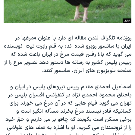
دنبال کنید
مستندها
فرهنگ و زندگی
حقوق شهروندی
انتخابات ریاست جمهوری آمریکا ۲۰۲۴
اقتصادی
حمله جمهوری اسلامی به اسرائیل
روزنامه تلگراف لندن مقاله ای دارد با عنوان «مرغها در
رمز مهسا
علم و فناوری
ايران با سانسور روبرو شده اند» به قلم رابرت تيت. نويسنده
زبانهای مختلف
اسرائیل در جنگ
ورزش زنان در ایران
می گويد که بالا رفتن قيمت مرغ در ايران باعث شده که
گالری عکس
اعتراضات زن، زندگی، آزادی
رييس پليس کشور به رسانه ها دستور دهد تصوير مرغ را از
صفحه تلويزيون های ايران، سانسور کنند.
آرشیو پخش زنده
مجموعه مستندهای دادخواهی
تریبونال مردمی آبان ۹۸
اسماعيل احمدی مقدم رييس نيروهای پليس در ايران و
دادگاه حمید نوری
باجناق محمود احمدی نژاد در کنفرانس افسران پليس در
تهران می گويد فيلم هايی که در آن مرغ می خورند برای
چهل سال گروگان‌گیری
کسانیکه قادر نيستند مرغ بخرند مسأله انگيز است و
قانون شفافیت دارائی کادر رهبری ایران
برخی ممکن است بگويند که چاقو بر می داريم و حق خود
اعتراضات مردمی آبان ۹۸
را از ثروتمندان می گيريم. او با اشاره به صف های طولانی