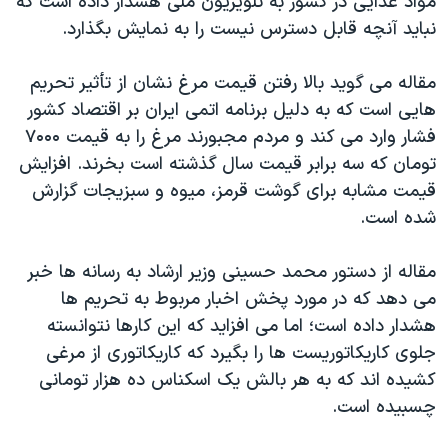
مواد غذايی در کشور به تلويزيون ملی هشدار داده است که
اسرائیل در جنگ
نبايد آنچه قابل دسترس نيست را به نمايش بگذارد.
نرگس محمدی برنده جایزه نوبل صلح
همایش محافظه‌کاران آمریکا «سی‌پک»
مقاله می گويد بالا رفتن قيمت مرغ نشان از تأثير تحريم
هايی است که به دليل برنامه اتمی ايران بر اقتصاد کشور
صفحه‌های ویژه
فشار وارد می کند و مردم مجبورند مرغ را به قيمت ۷۰۰۰
سفر پرزیدنت ترامپ به چین
تومان که سه برابر قيمت سال گذشته است بخرند. افزايش
قيمت مشابه برای گوشت قرمز، ميوه و سبزيجات گزارش
شده است.
مقاله از دستور محمد حسينی وزير ارشاد به رسانه ها خبر
می دهد که در مورد پخش اخبار مربوط به تحريم ها
هشدار داده است؛ اما می افزايد که اين کارها نتوانسته
جلوی کاریکاتوريست ها را بگيرد که کاریکاتوری از مرغی
کشيده اند که به هر بالش يک اسکناس ده هزار تومانی
چسبيده است.