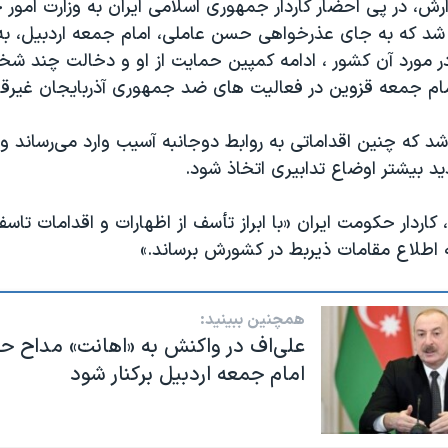
رش، در پی احضار کاردار جمهوری اسلامی ایران به وزارت امور
ه شد که به جای عذرخواهی حسن عاملی، امام جمعه اردبیل، ب
ر مورد آن کشور ، ادامه کمپین حمایت از او و دخالت چند 
امام جمعه قزوین در فعالیت های ضد جمهوری آذربایجان غیرق
 که چنین اقداماتی به روابط دوجانبه آسیب وارد می‌رساند و ب
د بیشتر اوضاع تدابیری اتخاذ شود.
 کاردار حکومت ایران «با ابراز تأسف از اظهارات و اقدامات تاسف
 اطلاع مقامات ذیربط در کشورش برساند.»
همچنین ببینید:
علی‌اف در واکنش به «اهانت» مداح ح
امام جمعه اردبیل برکنار شود