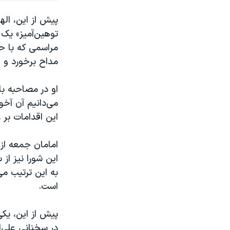
توهین‌آمیز» یک
مراسمی که با حض
مداح برخورد و «
او در مصاحبه با
می‌دانیم آن آخو
این اقدامات بر
امامان جمعه از
این شورا نیز از
به این ترتیب می
است.
پیش از این، یک
در سخنانی علی‌ا