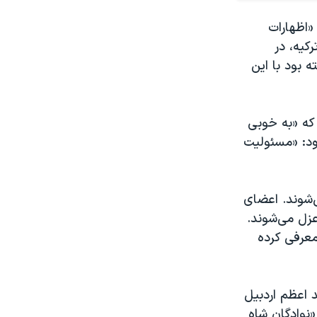
ز ۱۸ دی در واکنش به «اظهارات
کیه، در
 بود با این
 که «به خوبی
ود: «مسئولیت
‌شوند. اعضای
عزل می‌شوند.
معرفی کرده
 اعظم اردبیل
«نوادگان شاه