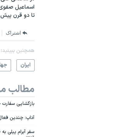
اسماعیل صفوی از
تا دو قرن پیش ب
اشتراک
همچنبن ببینید:
ايران
جها
مطالب مر
بازگشایی سفارت ج
آداپ: چندین فعال مدنی آذربایجانی پ
سفر آبرام پیلی به