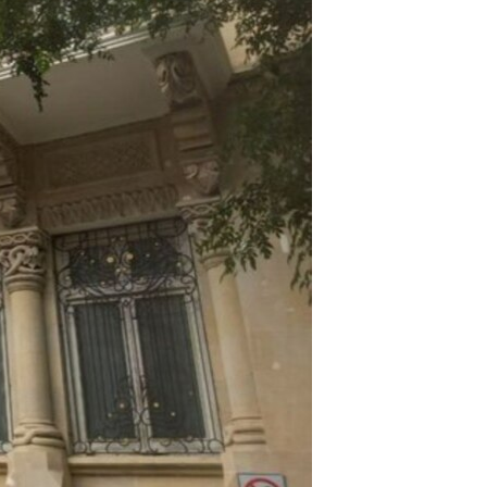
مستندها
فرهنگ و زندگی
حقوق شهروندی
انتخابات ریاست جمهوری آمریکا ۲۰۲۴
اقتصادی
حمله جمهوری اسلامی به اسرائیل
رمز مهسا
علم و فناوری
اسرائیل در جنگ
ورزش زنان در ایران
گالری عکس
اعتراضات زن، زندگی، آزادی
آرشیو پخش زنده
مجموعه مستندهای دادخواهی
تریبونال مردمی آبان ۹۸
دادگاه حمید نوری
چهل سال گروگان‌گیری
قانون شفافیت دارائی کادر رهبری ایران
اعتراضات مردمی آبان ۹۸
اسرائیل در جنگ