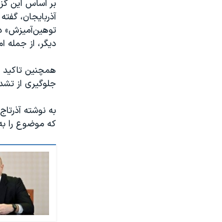
بر اساس این گزا
آذربایجان، گفت
توهین‌آمیزش» د
دیگر، از جمله 
همچنین تاکید شد
جلوگیری از تشدی
به نوشته آذرتاج،
که موضوع را به