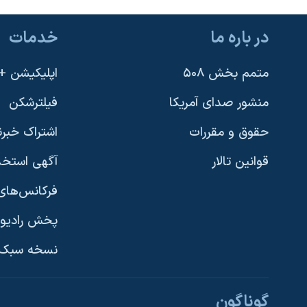
در باره ما
خدمات
متمم بخش ۵۰۸
اپلیکیشن +VOA
منشور صدای آمریکا
فیلترشکن
حقوق و مقررات
اشتراک خبرن
قوانین تالار
آگهی استخد
فرکانس‌های 
پخش رادیو
یادگیری زبان انگلیسی
نسخه سبک 
دنبال کنید
گوناگون