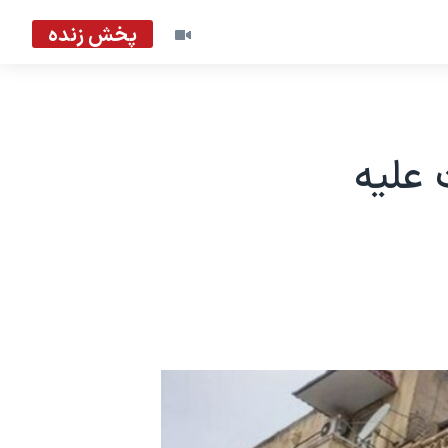
پخش زنده
 علیه