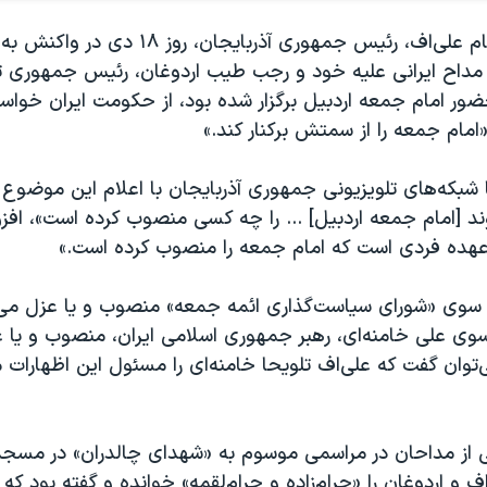
پیش از این، الهام علی‌اف، رئیس‌ جمهوری آذربایجان، رو
 مداح ایرانی علیه خود و رجب طیب اردوغان، رئیس‌ جمهوری تر
ور امام جمعه اردبیل برگزار شده بود، از حکومت ایران خواسته
امام جمعه را از سمتش برکنار کند.»
 شبکه‌های تلویزیونی جمهوری آذربایجان با اعلام این موضوع
ند [امام جمعه اردبیل] ... را چه کسی منصوب کرده است»، افز
 عهده فردی است که امام جمعه را منصوب کرده است.»
 سوی «شورای سیاست‌گذاری ائمه جمعه» منصوب و یا عزل می
 سوی علی خامنه‌ای، رهبر جمهوری اسلامی ایران، منصوب و یا 
‌توان گفت که علی‌اف تلویحا خامنه‌ای را مسئول این اظهارات 
ی از مداحان در مراسمی موسوم به «شهدای چالدران» در مسجد
ف و اردوغان را «حرام‌زاده و حرام‌لقمه» خوانده و گفته بود که 