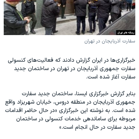
دنبال کنید
مستندها
فرهنگ و زندگی
حقوق شهروندی
انتخابات ریاست جمهوری آمریکا ۲۰۲۴
اقتصادی
حمله جمهوری اسلامی به اسرائیل
رمز مهسا
علم و فناوری
سفارت آذربایجان در تهران
زبانهای مختلف
اسرائیل در جنگ
ورزش زنان در ایران
خبرگزاری‌ها در ایران گزارش دادند که فعالیت‌های کنسولی
گالری عکس
اعتراضات زن، زندگی، آزادی
سفارت جمهوری آذربایجان در تهران در ساختمان جدید
آرشیو پخش زنده
مجموعه مستندهای دادخواهی
سفارت آغاز شده است.
تریبونال مردمی آبان ۹۸
بنابر گزارش خبرگزاری ایسنا، ساختمان جدید سفارت
دادگاه حمید نوری
جمهوری آذربایجان در منطقه دروس، خیابان شهریزاد واقع
چهل سال گروگان‌گیری
شده است. به نوشته این خبرگزاری «در حال حاضر اقدامات
مربوطه برای ساماندهی خدمات کنسولی در ساختمان
قانون شفافیت دارائی کادر رهبری ایران
جدید سفارت در حال انجام است.»
اعتراضات مردمی آبان ۹۸