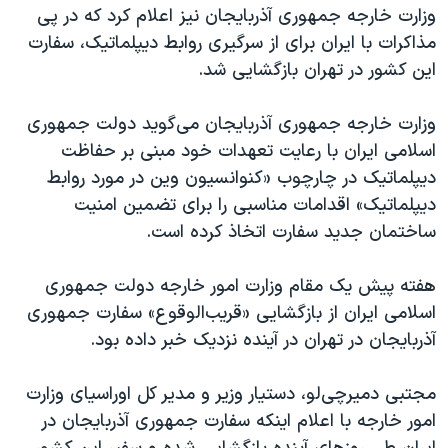
اسرائیل در جنگ
وزارت خارجه جمهوری آذربایجان نیز اعلام کرد که در پی
مذاکرات با ایران برای از سرگیری روابط دیپلماتیک، سفارت
نرگس محمدی برنده جایزه نوبل صلح
این کشور در تهران بازگشایی شد.
همایش محافظه‌کاران آمریکا «سی‌پک»
صفحه‌های ویژه
وزارت خارجه جمهوری آذربایجان می‌گوید دولت جمهوری
اسلامی ایران با رعایت تعهدات خود مبنی بر حفاظت
سفر پرزیدنت ترامپ به چین
دیپلماتیک در چارچوب «کنوانسیون وین در مورد روابط
دیپلماتیک» اقدامات مناسبی را برای تضمین امنیت
ساختمان جدید سفارت اتخاذ کرده است.
هفته پیش یک مقام وزارت امور خارجه دولت جمهوری
اسلامی ایران از بازگشایی «قریب‌الوقوع» سفارت جمهوری
آذربایجان در تهران در آینده نزدیک خبر داده بود.
مجتبی دمیرچی‌لو، دستیار وزیر و مدیر کل اوراسیای وزارت
امور خارجه با اعلام اینکه سفارت جمهوری آذربایجان در