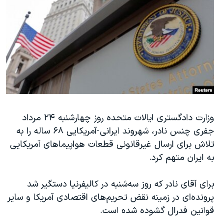
دنبال کنید
مستندها
فرهنگ و زندگی
حقوق شهروندی
انتخابات ریاست جمهوری آمریکا ۲۰۲۴
اقتصادی
حمله جمهوری اسلامی به اسرائیل
رمز مهسا
علم و فناوری
زبانهای مختلف
اسرائیل در جنگ
ورزش زنان در ایران
گالری عکس
اعتراضات زن، زندگی، آزادی
آرشیو پخش زنده
مجموعه مستندهای دادخواهی
وزارت دادگستری ایالات متحده روز چهارشنبه ۲۴ مرداد
جفری چنس نادر، شهروند ایرانی-آمریکایی ۶۸ ساله را به
تریبونال مردمی آبان ۹۸
تلاش برای ارسال غیرقانونی قطعات هواپیماهای آمریکایی
دادگاه حمید نوری
به ایران متهم کرد.
چهل سال گروگان‌گیری
برای آقای نادر که روز سه‌شنبه در کالیفرنیا دستگیر شد
قانون شفافیت دارائی کادر رهبری ایران
پرونده‌ای در زمینه نقض تحریم‌های اقتصادی آمریکا و سایر
اعتراضات مردمی آبان ۹۸
قوانین فدرال گشوده شده است.