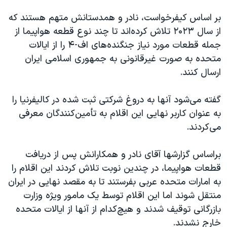
اسرائیل در جنگ
بر اساس کیفرخواست، نادر و همدستانش متهم هستند که
نرگس محمدی برنده جایزه نوبل صلح
از سال ۲۰۲۳ تلاش کرده‌اند تا چند نوع قطعه هواپیما از
همایش محافظه‌کاران آمریکا «سی‌پک»
جمله قطعات مورد نیاز جنگنده‌های اف-۴ را از ایالات
صفحه‌های ویژه
متحده به صورت غیرقانونی به جمهوری اسلامی ایران
ارسال کنند.
سفر پرزیدنت ترامپ به چین
گفته می‌شود آنها به دروغ شرکتی ثبت شده در کالیفرنیا را
به عنوان کاربر نهایی این اقلام به تأمین‌کنندگان معرفی
می‌کردند.
براساس گزارشها آقای نادر و همکارانش پس از دریافت
قطعات هواپیما، در چندین نوبت تلاش کردند این اقلام را
به امارات متحده عربی بفرستند تا به مقصد نهایی در ایران
منتقل شوند اما این اقلام توسط یک مامور ویژه وزارت
بازرگانی توقیف شدند و هیچ‌کدام از آنها از ایالات متحده
خارج نشدند.