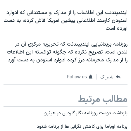
اسرائیل در جنگ
ایندیپندنت این اطلاعات را از مدارک و مستنداتی که ادوارد
نرگس محمدی برنده جایزه نوبل صلح
اسنودن کارمند اطلاعاتی پیشین آمریکا فاش کرده، به دست
همایش محافظه‌کاران آمریکا «سی‌پک»
آورده است.
صفحه‌های ویژه
روزنامه بریتانیایی ایندیپندنت که تحریریه مرکزی آن در
سفر پرزیدنت ترامپ به چین
لندن است، تصریح نکرده که چگونه توانسته این اطلاعات
را از مدارک محرمانه درز کرده ادوارد اسنودن به دست آورد.
اشتراک
Follow us
مطالب مرتبط
بازداشت دوست روزنامه‌ نگار گاردین در هیثرو
برنامه اوباما برای کاهش نگرانی ها از برنامه شنود