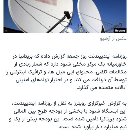
دنبال کنید
مستندها
فرهنگ و زندگی
حقوق شهروندی
انتخابات ریاست جمهوری آمریکا ۲۰۲۴
اقتصادی
حمله جمهوری اسلامی به اسرائیل
رمز مهسا
علم و فناوری
عکس از آرشیو
زبانهای مختلف
اسرائیل در جنگ
ورزش زنان در ایران
روزنامه ایندیپندنت روز جمعه گزارش داده که بریتانیا در
گالری عکس
اعتراضات زن، زندگی، آزادی
خاورمیانه یک مرکز مخفی شنود دارد که شمار زیادی از
آرشیو پخش زنده
مجموعه مستندهای دادخواهی
مکالمات تلفنی،‌ محتوای ایی میل ها، و ترافیک اینترنتی را
توسط آن دریافت می کند و در اختیار نهادهای امنیتی
تریبونال مردمی آبان ۹۸
ایالات متحده می گذارد.
دادگاه حمید نوری
چهل سال گروگان‌گیری
به گزارش خبرگزاری رویترز به نقل از روزنامه ایندیپندنت،
این ایستگاه شنود با بخشی از بودجه طرح بین المللی
قانون شفافیت دارائی کادر رهبری ایران
شنود بریتانیا تأمین شده است. این بودجه بیش از یک و
اعتراضات مردمی آبان ۹۸
نیم میلیارد دلار برآورد شده است.