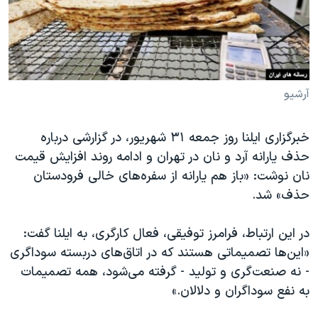
دنبال کنید
مستندها
فرهنگ و زندگی
حقوق شهروندی
انتخابات ریاست جمهوری آمریکا ۲۰۲۴
اقتصادی
حمله جمهوری اسلامی به اسرائیل
رمز مهسا
علم و فناوری
آرشیو
زبانهای مختلف
اسرائیل در جنگ
ورزش زنان در ایران
خبرگزاری ایلنا روز جمعه ۳۱ شهریور، در گزارشی درباره
گالری عکس
اعتراضات زن، زندگی، آزادی
حذف یارانه‌ آرد و نان در تهران و ادامه روند افزایش قیمت
آرشیو پخش زنده
مجموعه مستندهای دادخواهی
نان نوشت: «باز هم یارانه از سفره‌های خالی فرودستان
حذف» شد.
تریبونال مردمی آبان ۹۸
دادگاه حمید نوری
در این ارتباط، فرامرز توفیقی، فعال کارگری، به ایلنا گفت:
چهل سال گروگان‌گیری
«این‌ها تصمیماتی‌ هستند که در اتاق‌های دربسته‌ سوداگری
- نه صنعت‌گری و تولید - گرفته می‌شود، همه تصمیمات
قانون شفافیت دارائی کادر رهبری ایران
به نفع سوداگران و دلالان.»
اعتراضات مردمی آبان ۹۸