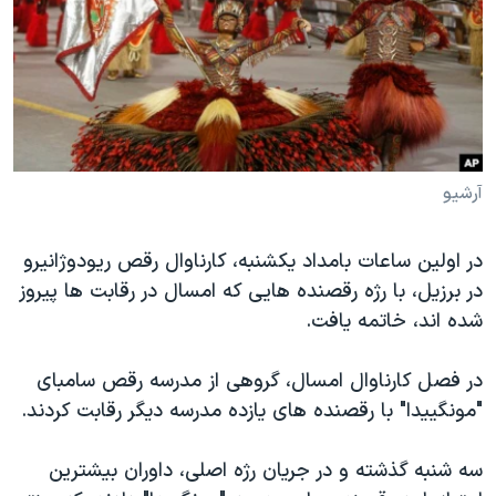
دنبال کنید
مستندها
فرهنگ و زندگی
حقوق شهروندی
انتخابات ریاست جمهوری آمریکا ۲۰۲۴
اقتصادی
حمله جمهوری اسلامی به اسرائیل
رمز مهسا
علم و فناوری
زبانهای مختلف
اسرائیل در جنگ
ورزش زنان در ایران
آرشیو
گالری عکس
اعتراضات زن، زندگی، آزادی
در اولین ساعات بامداد یکشنبه، کارناوال رقص ریودوژانیرو
آرشیو پخش زنده
مجموعه مستندهای دادخواهی
در برزیل، با رژه رقصنده هایی که امسال در رقابت ها پیروز
تریبونال مردمی آبان ۹۸
شده اند، خاتمه یافت.
دادگاه حمید نوری
در فصل کارناوال امسال، گروهی از مدرسه رقص سامبای
چهل سال گروگان‌گیری
"مونگییدا" با رقصنده های یازده مدرسه دیگر رقابت کردند.
قانون شفافیت دارائی کادر رهبری ایران
اعتراضات مردمی آبان ۹۸
سه شنبه گذشته و در جریان رژه اصلی، داوران بیشترین