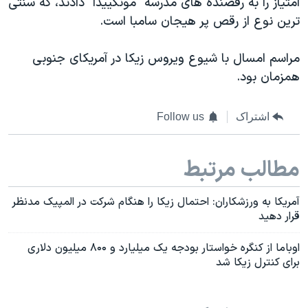
امتیاز را به رقصنده های مدرسه "مونگییدا" دادند، که سنتی
اسرائیل در جنگ
ترین نوع از رقص پر هیجان سامبا است.
نرگس محمدی برنده جایزه نوبل صلح
همایش محافظه‌کاران آمریکا «سی‌پک»
مراسم امسال با شیوع ویروس زیکا در آمریکای جنوبی
همزمان بود.
صفحه‌های ویژه
سفر پرزیدنت ترامپ به چین
اشتراک
Follow us
مطالب مرتبط
آمریکا به ورزشکاران: احتمال زیکا را هنگام شرکت در المپیک مدنظر
قرار دهید
اوباما از کنگره خواستار بودجه یک میلیارد و ۸۰۰ میلیون دلاری
برای کنترل زیکا شد