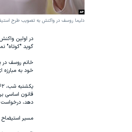
نرگس محمدی برنده جایزه نوبل صلح
همایش محافظه‌کاران آمریکا «سی‌پک»
دلیما روسف در واکنش به تصویب طرح استیضاح
صفحه‌های ویژه
سفر پرزیدنت ترامپ به چین
گوید "کوتاه" نمی
خانم روسف در ی
خود به مبارزه ا
دهد، درخواست ا
مسیر استیضاح 