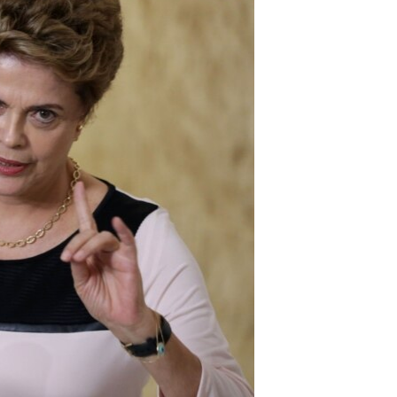
مستندها
فرهنگ و زندگی
حقوق شهروندی
انتخابات ریاست جمهوری آمریکا ۲۰۲۴
اقتصادی
حمله جمهوری اسلامی به اسرائیل
رمز مهسا
علم و فناوری
اسرائیل در جنگ
ورزش زنان در ایران
گالری عکس
اعتراضات زن، زندگی، آزادی
آرشیو پخش زنده
مجموعه مستندهای دادخواهی
تریبونال مردمی آبان ۹۸
دادگاه حمید نوری
چهل سال گروگان‌گیری
قانون شفافیت دارائی کادر رهبری ایران
اعتراضات مردمی آبان ۹۸
اسرائیل در جنگ