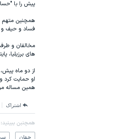
پیش را با "حسا
همچنین متهم اس
فساد و حیف و م
مخالفان و طرفد
های برزیلیا، پا
از دو ماه پیش، 
او حمایت کرد و 
همین مساله مو
اشتراک
همچنبن ببینید:
جهان
سرخ