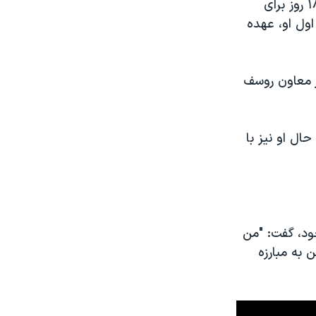
اگر مجلس سنا استیضاح را تایید کند، خانم روسف تعلیق می شود و حداکثر ۱۸۰ روز برای
ول او، عهده
یشل تمر معاون روسف
ال او نیز با
ود، گفت: "من
 به مبارزه