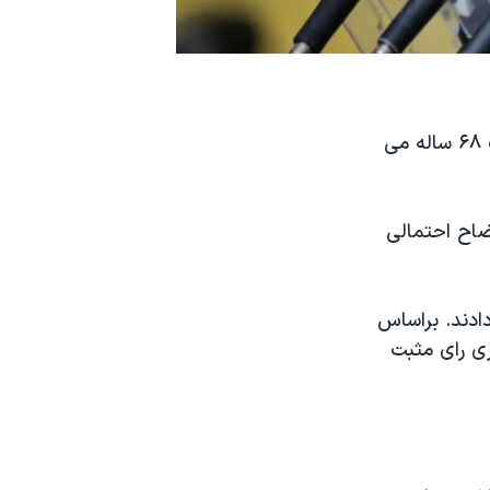
در اولین واکنش به تصویب طرح استیضاح رئیس جمهوری برزیل، دیلما روسف ۶۸ ساله می
ضاح احتمالی
ت دادند. براساس
 رئیس جمهوری رای مثبت