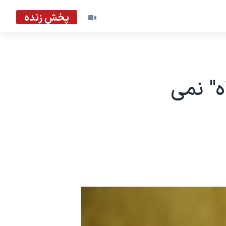
پخش زنده
ه" نمی