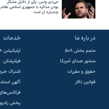
جی‌دی ونس: یکی از دلایل مشکل
بودن مذاکره با جمهوری اسلامی نظام
چندپاره آن است
در باره ما
خدمات
متمم بخش ۵۰۸
اپلیکیشن +VOA
منشور صدای آمریکا
فیلترشکن
حقوق و مقررات
اشتراک خبرن
قوانین تالار
آگهی استخد
فرکانس‌های 
پخش رادیو