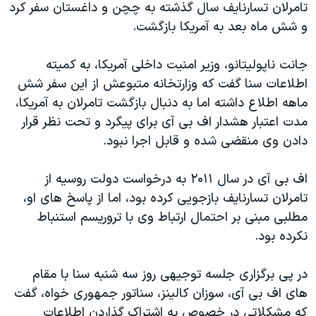
اسرائیل در جنگ
تامرلان تسارنایف سال گذشته به چچن و داغستان سفر کرد
و شش ماه بعد به آمریکا بازگشت.
نرگس محمدی برنده جایزه نوبل صلح
همایش محافظه‌کاران آمریکا «سی‌پک»
جانت ناپولیتانو، وزیر امنیت داخلی آمریکا، به کمیته
صفحه‌های ویژه
اطلاعات سنا گفت که وزارتخانه متبوعش از این سفر شش
ماهه اطلاع داشته اما به دنبال بازگشت تامرلان به آمریکا،
سفر پرزیدنت ترامپ به چین
مدت اعتبار هشدار اف بی آی برای پیگرد و تحت نظر قرار
دادن وی منقضی شده و قابل اجرا نبود.
اف بی آی در سال ۲۰۱۱ به درخواست دولت روسیه از
تامرلان تسارنایف بازجویی کرده بود، اما از پاسخ های او،
مطلبی مبنی بر احتمال ارتباط وی با تروریسم استنباط
نکرده بود.
در پی برگزاری جلسه توجیهی روز سه شنبه سنا با مقام
های اف بی آی، سوزان کالینز، سناتور جمهوری خواه، گفت
که مشکلاتی در خصوص به اشتراک گذاردن اطلاعات