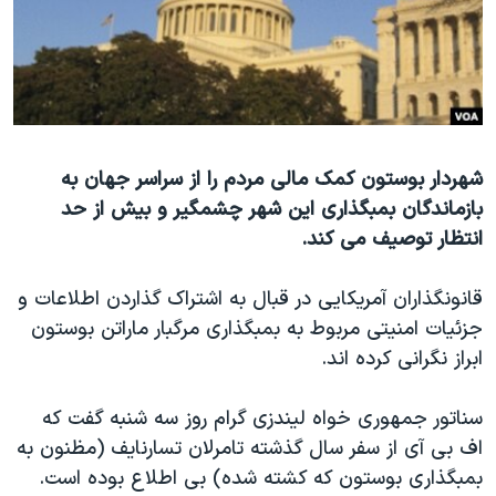
دنبال کنید
مستندها
فرهنگ و زندگی
حقوق شهروندی
انتخابات ریاست جمهوری آمریکا ۲۰۲۴
اقتصادی
حمله جمهوری اسلامی به اسرائیل
رمز مهسا
علم و فناوری
زبانهای مختلف
شهردار بوستون کمک مالی مردم را از سراسر جهان به
اسرائیل در جنگ
ورزش زنان در ایران
بازماندگان بمبگذاری این شهر چشمگیر و بیش از حد
گالری عکس
اعتراضات زن، زندگی، آزادی
انتظار توصیف می کند.
آرشیو پخش زنده
مجموعه مستندهای دادخواهی
قانونگذاران آمریکایی در قبال به اشتراک گذاردن اطلاعات و
تریبونال مردمی آبان ۹۸
جزئیات امنیتی مربوط به بمبگذاری مرگبار ماراتن بوستون
دادگاه حمید نوری
ابراز نگرانی کرده اند.
چهل سال گروگان‌گیری
سناتور جمهوری خواه لیندزی گرام روز سه شنبه گفت که
قانون شفافیت دارائی کادر رهبری ایران
اف بی آی از سفر سال گذشته تامرلان تسارنایف (مظنون به
اعتراضات مردمی آبان ۹۸
بمبگذاری بوستون که کشته شده) بی اطلاع بوده است.