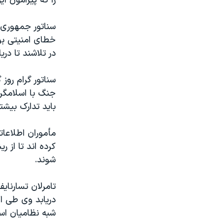
را که پیرامون ای
سناتور جمهوری 
خطای امنیتی بود
در تلاشند تا دری
سناتور گرام روز
جنگ با اسلامگرا
باید تدارک بیشتر
مأموران اطلاعات
کرده اند تا از 
شوند.
تامرلان تسارنا
دریابد وی طی ای
شبه نظامیان اس