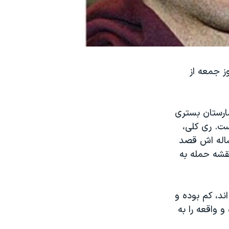
ز جمعه از
یمارستان بستری
ست. ری کلی،
نیویورک، می گوید جوهر به بازجویانش گفته که همراه برادر ۲۶ ساله اش قصد
نقشه حمله به
ند، کم بوده و
 واقعه را به