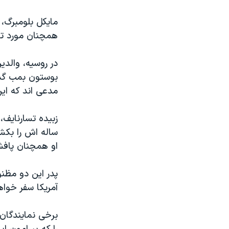
مایکل بلومبرگ،
همچنان مورد توج
در روسیه، والدی
مدعی اند که ای
ساله اش را بکشد
او همچنان پافش
پدر این دو مظنو
آمریکا سفر خواه
برخی نمایندگان 