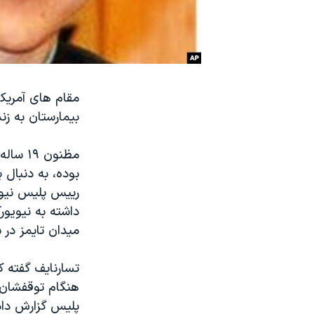
نرگس محمدی برنده جایزه نوبل صلح
همایش محافظه‌کاران آمریکا «سی‌پک»
صفحه‌های ویژه
سفر پرزیدنت ترامپ به چین
مقام های آمریک
بیمارستان به ز
مظنون 
بوده، به دنبال 
داشته به نیویور
میدان تایمز در ش
تسارنایف گفته ک
هنگام توقفشان د
پلیس گزارش داده