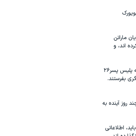
ویورک
ان ماراتن
ن دیگر را مجروح کرده اند، و
زبیده تسارنایف، مادر دو مظنون بمبگذاری، به خبرنگاران گفت که لزومی نداشته پلیس پسر۲۶
گری بفرستند.
 روز آینده به
اید، اطلاعاتی