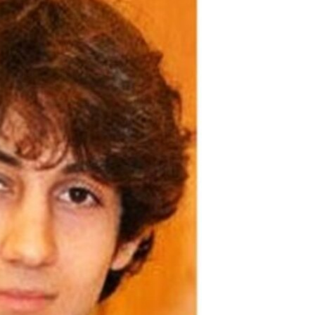
مستندها
فرهنگ و زندگی
حقوق شهروندی
انتخابات ریاست جمهوری آمریکا ۲۰۲۴
اقتصادی
حمله جمهوری اسلامی به اسرائیل
رمز مهسا
علم و فناوری
اسرائیل در جنگ
ورزش زنان در ایران
گالری عکس
اعتراضات زن، زندگی، آزادی
آرشیو پخش زنده
مجموعه مستندهای دادخواهی
تریبونال مردمی آبان ۹۸
دادگاه حمید نوری
چهل سال گروگان‌گیری
قانون شفافیت دارائی کادر رهبری ایران
اعتراضات مردمی آبان ۹۸
اسرائیل در جنگ