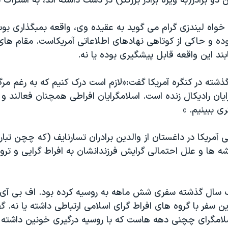
ن دو برادر(به ویژه برادر بزرگتر) در دست داشته اند، به اشتراک ن
خواه لیندزی گرام می گوید به عقیده وی، واقعه بمبگذاری بو
ه و حاکی از کوتاهی نهادهای اطلاعاتی آمریکاست. مقام های 
ابند این واقعه قابل پیشگیری بوده یا نه.
 گذشته در کنگره آمریکا گفت:«لازم است درک کنیم که به رغم مر
یان رادیکال زنده است. اسلامگرایان افراطی همچنان فعالند و 
ی ببینیم. »
ی آمریکا در داغستان از والدین برادران تسارنایف (که چچن تبار
ریشه ها و علل احتمالی گرایش فرزندانشان به افراط گرایی و ترو
یف سال گذشته سفری شش ماهه به روسیه کرده بود. اف بی آی
ن سفر با گروه های افراط گرای اسلامی ارتباطی داشته یا نه. 
لامگرای چچنی دهه هاست که با روسیه درگیری خونین داشته ا