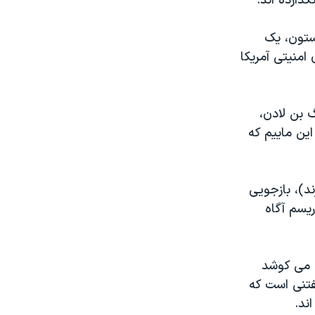
گذارده اند.
ستون، یک
امنیتی آمریکا
گ بن لادن،
این ماییم که
ند)، بازجویی
ریسم آگاه
 می کوشد
گفتنی است که
ند.