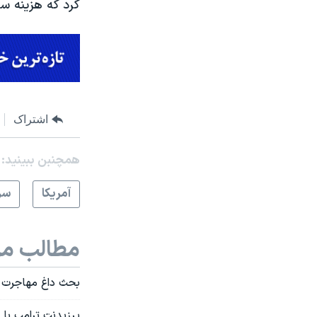
کرد که هزینه سا
اشتراک
همچنبن ببینید:
آمريکا
سر
مطالب مر
بحث داغ مهاجرت د
پرزیدنت ترامپ با 