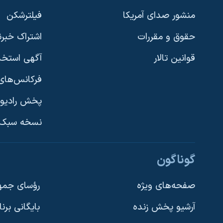
منشور صدای آمریکا
فیلترشکن
حقوق و مقررات
اشتراک خبرن
قوانین تالار
آگهی استخد
فرکانس‌های 
پخش رادیو
یادگیری زبان انگلیسی
نسخه سبک 
دنبال کنید
گوناگون
صفحه‌های ویژه
رؤسای جمهو
آرشیو پخش زنده
بایگانی برن
زبانهای مختلف