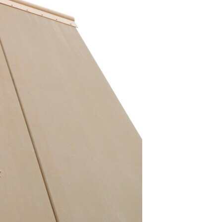
مستندها
فرهنگ و زندگی
حقوق شهروندی
انتخابات ریاست جمهوری آمریکا ۲۰۲۴
اقتصادی
حمله جمهوری اسلامی به اسرائیل
رمز مهسا
علم و فناوری
اسرائیل در جنگ
ورزش زنان در ایران
گالری عکس
اعتراضات زن، زندگی، آزادی
آرشیو پخش زنده
مجموعه مستندهای دادخواهی
تریبونال مردمی آبان ۹۸
دادگاه حمید نوری
چهل سال گروگان‌گیری
قانون شفافیت دارائی کادر رهبری ایران
اعتراضات مردمی آبان ۹۸
اسرائیل در جنگ