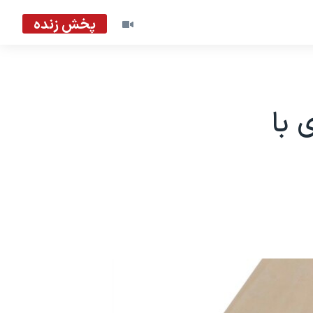
پخش زنده
 با