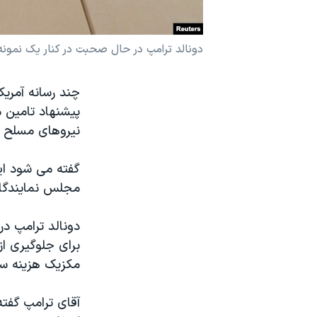
نرگس محمدی برنده جایزه نوبل صلح
همایش محافظه‌کاران آمریکا «سی‌پک»
دونالد ترامپ در حال صحبت در کنار یک نمونه 
صفحه‌های ویژه
چند رسانه آمری
سفر پرزیدنت ترامپ به چین
پیشنهاد تامین م
نیروهای مسلح آ
گفته می شود ای
مجلس نمایندگا
دونالد ترامپ در
برای جلوگیری از
مکزیک هزینه سا
آقای ترامپ گفت