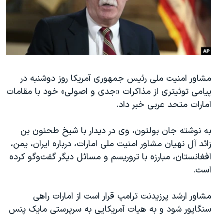
دنبال کنید
مستندها
فرهنگ و زندگی
حقوق شهروندی
انتخابات ریاست جمهوری آمریکا ۲۰۲۴
اقتصادی
حمله جمهوری اسلامی به اسرائیل
رمز مهسا
علم و فناوری
زبانهای مختلف
مشاور امنیت ملی رئیس جمهوری آمریکا روز دوشنبه در
اسرائیل در جنگ
ورزش زنان در ایران
پیامی توئیتری از مذاکرات «جدی و اصولی» خود با مقامات
گالری عکس
اعتراضات زن، زندگی، آزادی
امارات متحد عربی خبر داد.
آرشیو پخش زنده
مجموعه مستندهای دادخواهی
به نوشته جان بولتون، وی در دیدار با شیخ طحنون بن
تریبونال مردمی آبان ۹۸
زائد آل نهیان مشاور امنیت ملی امارات، درباره ایران، یمن،
دادگاه حمید نوری
افغانستان، مبارزه با تروریسم و مسائل دیگر گفت‌وگو کرده
چهل سال گروگان‌گیری
است.
قانون شفافیت دارائی کادر رهبری ایران
مشاور ارشد پرزیدنت ترامپ قرار است از امارات راهی
اعتراضات مردمی آبان ۹۸
سنگاپور شود و به هیات آمریکایی به سرپرستی مایک پنس