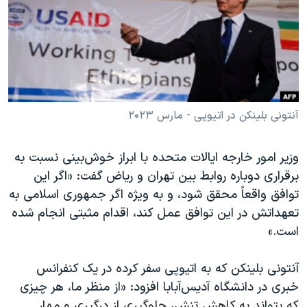
دنبال کنید
مستندها
فرهنگ و زندگی
حقوق شهروندی
انتخابات ریاست جمهوری آمریکا ۲۰۲۴
اقتصادی
حمله جمهوری اسلامی به اسرائیل
رمز مهسا
علم و فناوری
زبانهای مختلف
اسرائیل در جنگ
ورزش زنان در ایران
آنتونی بلینکن در اتیوپی - مارس ۲۰۲۳
گالری عکس
اعتراضات زن، زندگی، آزادی
وزیر امور خارجه ایالات متحده با ابراز خوش‌بینی نسبت به
آرشیو پخش زنده
مجموعه مستندهای دادخواهی
برقراری دوباره روابط بین تهران و ریاض گفت: «اگر این
تریبونال مردمی آبان ۹۸
توافق واقعاً محقق شود، و به‌ ویژه اگر جمهوری اسلامی به
تعهداتش در این توافق عمل کند، اقدام مثبتی انجام شده
دادگاه حمید نوری
است.»
چهل سال گروگان‌گیری
قانون شفافیت دارائی کادر رهبری ایران
آنتونی بلینکن که به اتیوپی سفر کرده در یک کنفرانس
خبری در دانشگاه آدیس‌آبابا افزود: «از منظر ما، هر چیزی
اعتراضات مردمی آبان ۹۸
که بتواند به کاهش تنش، جلوگیری از درگیری و مهار