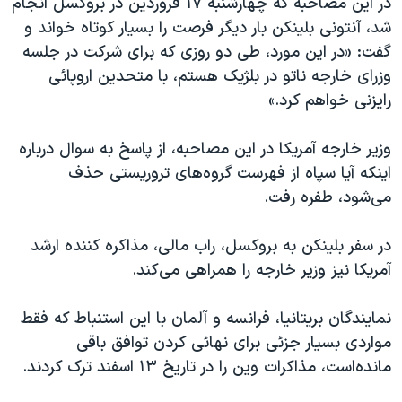
در این مصاحبه که چهارشنبه ۱۷ فروردین در بروکسل انجام
اسرائیل در جنگ
شد، آنتونی بلینکن بار دیگر فرصت را بسیار کوتاه خواند و
نرگس محمدی برنده جایزه نوبل صلح
گفت: «در این مورد، طی دو روزی که برای شرکت در جلسه
همایش محافظه‌کاران آمریکا «سی‌پک»
وزرای خارجه ناتو در بلژیک هستم، با متحدین اروپائی
رایزنی خواهم کرد.»
صفحه‌های ویژه
سفر پرزیدنت ترامپ به چین
وزیر خارجه آمریکا در این مصاحبه، از پاسخ به سوال درباره
اینکه آیا سپاه از فهرست گروه‌های تروریستی حذف
می‌شود، طفره رفت.
در سفر بلینکن به بروکسل، راب مالی، مذاکره کننده ارشد
آمریکا نیز وزیر خارجه را همراهی می‌کند.
نمایندگان بریتانیا، فرانسه و آلمان با این استنباط که فقط
مواردی بسیار جزئی برای نهائی کردن توافق باقی
مانده‌است، مذاکرات وین را در تاریخ ۱۳ اسفند ترک کردند.