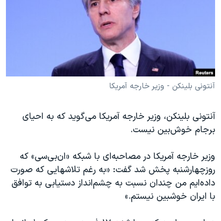
دنبال کنید
مستندها
فرهنگ و زندگی
حقوق شهروندی
انتخابات ریاست جمهوری آمریکا ۲۰۲۴
اقتصادی
حمله جمهوری اسلامی به اسرائیل
رمز مهسا
علم و فناوری
زبانهای مختلف
اسرائیل در جنگ
ورزش زنان در ایران
آنتونی بلینکن - وزیر خارجه آمریکا
گالری عکس
اعتراضات زن، زندگی، آزادی
آنتونی بلینکن، وزیر خارجه آمریکا می‌گوید که به احیای
آرشیو پخش زنده
مجموعه مستندهای دادخواهی
برجام خوش‌بین نیست.
تریبونال مردمی آبان ۹۸
دادگاه حمید نوری
وزیر خارجه آمریکا در مصاحبه‌ای با شبکه «ان‌بی‌سی» که
روزچهارشنبه پخش شد گفت: «به رغم تلاشهایی که صورت
چهل سال گروگان‌گیری
داده‌ایم من چندان نسبت به چشم‌انداز دستیابی به توافق
قانون شفافیت دارائی کادر رهبری ایران
با ایران خوشبین نیستم.»
اعتراضات مردمی آبان ۹۸