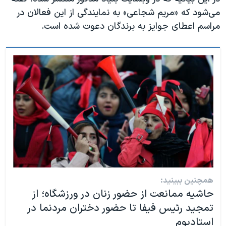
اسرائیل در جنگ
می‌شود که «مریم شجاعی» به نمایندگی از این فعالان در
نرگس محمدی برنده جایزه نوبل صلح
مراسم اعطای جوایز به برندگان دعوت شده است.
همایش محافظه‌کاران آمریکا «سی‌پک»
صفحه‌های ویژه
سفر پرزیدنت ترامپ به چین
همچنین ببینید:
حاشیه ممانعت از حضور زنان در ورزشگاه؛ از
تمجید رئیس فیفا تا حضور دختران مردنما در
استادیوم