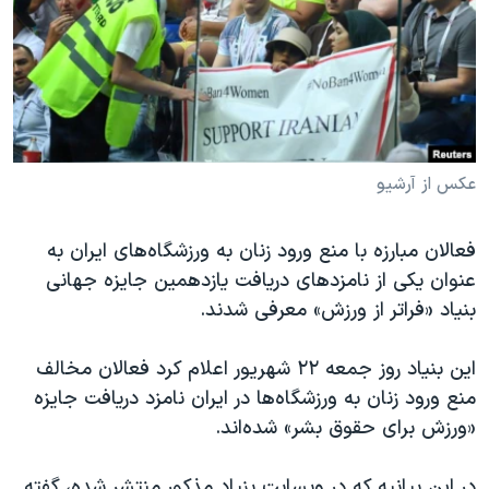
دنبال کنید
مستندها
فرهنگ و زندگی
حقوق شهروندی
انتخابات ریاست جمهوری آمریکا ۲۰۲۴
اقتصادی
حمله جمهوری اسلامی به اسرائیل
رمز مهسا
علم و فناوری
زبانهای مختلف
اسرائیل در جنگ
ورزش زنان در ایران
عکس از آرشیو
گالری عکس
اعتراضات زن، زندگی، آزادی
فعالان مبارزه با منع ورود زنان به ورزشگاه‌های ایران به
آرشیو پخش زنده
مجموعه مستندهای دادخواهی
عنوان یکی از نامزدهای دریافت یازدهمین جایزه جهانی
تریبونال مردمی آبان ۹۸
بنیاد «فراتر از ورزش» معرفی شدند.
دادگاه حمید نوری
این بنیاد روز جمعه ۲۲ شهریور اعلام کرد فعالان مخالف
چهل سال گروگان‌گیری
منع ورود زنان به ورزشگاه‌ها در ایران نامزد دریافت جایزه
قانون شفافیت دارائی کادر رهبری ایران
«ورزش برای حقوق بشر» شده‌اند.
اعتراضات مردمی آبان ۹۸
در این بیانیه که در وبسایت بنیاد مذکور منتشر شده، گفته