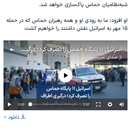
اسرائیل در جنگ
شبه‌نظامیان حماس پاک‌سازی خواهد شد.
نرگس محمدی برنده جایزه نوبل صلح
او افزود: ما به زودی او و همه رهبران حماس که در حمله
همایش محافظه‌کاران آمریکا «سی‌پک»
۱۵ مهر به اسرائیل نقش داشتند را خواهیم کشت.
صفحه‌های ویژه
سفر پرزیدنت ترامپ به چین
اسرائیل ۱۱ پایگاه حماس را تصرف کرد؛ درگیری اطراف بیمارستان شفا در قلب غزه
از
صدای آمریکا
No media source currently available
0:00
1:37
دانلود