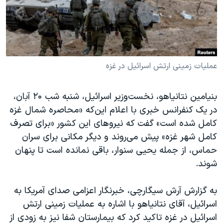
دنبال کنید
مستندها
فرهنگ و زندگی
حقوق شهروندی
انتخابات ریاست جمهوری آمریکا ۲۰۲۴
اقتصادی
حمله جمهوری اسلامی به اسرائیل
رمز مهسا
علم و فناوری
عملیات زمینی ارتش اسرائیل در غزه
زبانهای مختلف
اسرائیل در جنگ
ورزش زنان در ایران
بنیامین نتانیاهو، نخست‌وزیر اسرائیل، شنبه شب ۲۰ آبان،
گالری عکس
اعتراضات زن، زندگی، آزادی
در یک کنفرانس خبری با اعلام این‌که «محاصره شمال غزه
آرشیو پخش زنده
مجموعه مستندهای دادخواهی
کامل شده است» گفت که نیروهای این کشور «برای تصرف
کامل شهر غزه» پیش می‌روند و دیگر مکانی برای سران
تریبونال مردمی آبان ۹۸
حماس، از جمله یحیی سنوار، باقی نمانده است تا پنهان
دادگاه حمید نوری
شوند.
چهل سال گروگان‌گیری
به گزارش آرش سیگارچی، خبرنگار اعزامی صدای آمریکا به
قانون شفافیت دارائی کادر رهبری ایران
اسرائیل، آقای نتانیاهو با اشاره به عملیات زمینی ارتش
اعتراضات مردمی آبان ۹۸
اسرائیل در غزه تاکید کرد که بیمارستان شفا نیز به زودی از