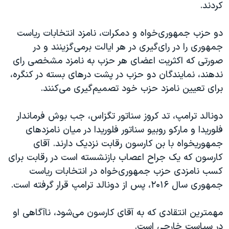
اسرائیل در جنگ
کردند.
نرگس محمدی برنده جایزه نوبل صلح
دو حزب جمهوری‌خواه و دمکرات، نامزد انتخابات ریاست
همایش محافظه‌کاران آمریکا «سی‌پک»
جمهوری را در رای‌گیری در هر ایالت برمی‌گزینند و در
صفحه‌های ویژه
صورتی که اکثریت اعضای هر حزب به نامزد مشخصی رای
ندهند، نمایندگان دو حزب در پشت درهای بسته در کنگره،
سفر پرزیدنت ترامپ به چین
برای تعیین نامزد حزب خود تصمیم‌گیری می‌کنند.
دونالد ترامپ، تد کروز سناتور تگزاس، جب بوش فرماندار
فلوریدا و مارکو روبیو سناتور فلوریدا در میان نامزدهای
جمهوریخواه با بن کارسون رقابت نزدیک دارند. آقای
کارسون که یک جراح اعصاب بازنشسته است در رقابت برای
کسب نامزدی حزب جمهوری‌خواه در انتخابات ریاست
جمهوری سال ۲۰۱۶، پس از دونالد ترامپ قرار گرفته است.
مهمترین انتقادی که به آقای کارسون می‌شود، ناآگاهی او
در سیاست خارجی است.