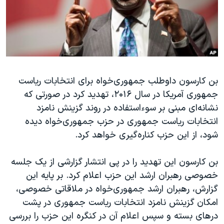
دنبال کنید
مستندها
فرهنگ و زندگی
حقوق شهروندی
انتخابات ریاست جمهوری آمریکا ۲۰۲۴
اقتصادی
حمله جمهوری اسلامی به اسرائیل
رمز مهسا
علم و فناوری
زبانهای مختلف
بن کارسون داوطلب جمهوری‌خواه برای انتخابات ریاست
اسرائیل در جنگ
ورزش زنان در ایران
جمهوری آمریکا در سال ۲۰۱۶، تهدید کرد در صورتی که
گالری عکس
اعتراضات زن، زندگی، آزادی
نشانه‌ای مبنی بر سوءاستفاده در روند گزینش نامزد
آرشیو پخش زنده
مجموعه مستندهای دادخواهی
انتخابات ریاست جمهوری در حزب جمهوری‌خواه دیده
شود، از این حزب کناره‌گیری خواهد کرد.
تریبونال مردمی آبان ۹۸
دادگاه حمید نوری
بن کارسون این تهدید را در پی انتشار گزارشی از یک جلسه
چهل سال گروگان‌گیری
خصوصی رهبران ارشد این حزب اعلام کرد. بر پایه این
گزارش، رهبران ارشد جمهوری‌خواه در ملاقاتی خصوصی،
قانون شفافیت دارائی کادر رهبری ایران
امکان گزینش نامزد انتخابات ریاست جمهوری در پشت
اعتراضات مردمی آبان ۹۸
درهای بسته و سپس اعلام آن در کنگره این حزب را بررسی