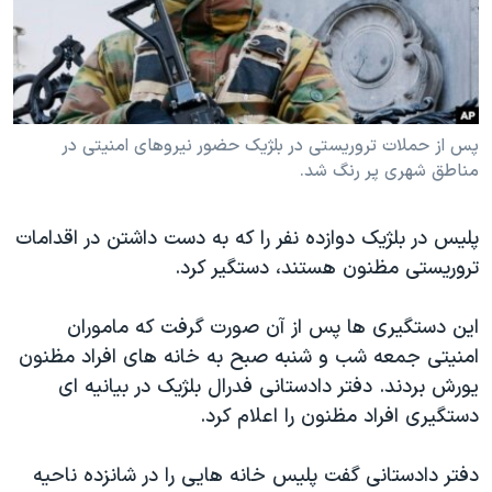
دنبال کنید
مستندها
فرهنگ و زندگی
حقوق شهروندی
انتخابات ریاست جمهوری آمریکا ۲۰۲۴
اقتصادی
حمله جمهوری اسلامی به اسرائیل
رمز مهسا
علم و فناوری
پس از حملات تروریستی در بلژیک حضور نیروهای امنیتی در
زبانهای مختلف
مناطق شهری پر رنگ شد.
اسرائیل در جنگ
ورزش زنان در ایران
گالری عکس
اعتراضات زن، زندگی، آزادی
پلیس در بلژیک دوازده نفر را که به دست داشتن در اقدامات
آرشیو پخش زنده
مجموعه مستندهای دادخواهی
تروریستی مظنون هستند، دستگیر کرد.
تریبونال مردمی آبان ۹۸
این دستگیری ها پس از آن صورت گرفت که ماموران
دادگاه حمید نوری
امنیتی جمعه شب و شنبه صبح به خانه های افراد مظنون
چهل سال گروگان‌گیری
یورش بردند. دفتر دادستانی فدرال بلژیک در بیانیه ای
دستگیری افراد مظنون را اعلام کرد.
قانون شفافیت دارائی کادر رهبری ایران
اعتراضات مردمی آبان ۹۸
دفتر دادستانی گفت پلیس خانه هایی را در شانزده ناحیه