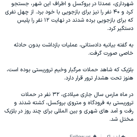
اسرائیل در جنگ
شهرداری، عمدتا در بروکسل و اطراف این شهر، جستجو
کرد و ۴۰ نفر را نیز برای بازجویی با خود برد. از چهل نفری
نرگس محمدی برنده جایزه نوبل صلح
که برای بازجویی برده شدند در نهایت ۱۲ نفر را پلیس
همایش محافظه‌کاران آمریکا «سی‌پک»
دستگیر کرد.
صفحه‌های ویژه
به گفته بیانیه دادستانی، عملیات بازداشت بدون حادثه
سفر پرزیدنت ترامپ به چین
خاصی صورت گرفت.
بلژیک که شاهد حملات مرگبار وخیم تروریستی بوده است،
هنوز تحت هشدار ترور قرار دارد.
در ماه مارس سال جاری میلادی، ۳۲ نفر در حملات
تروریستی به فرودگاه و متروی بروکسل، کشته شدند و
رفت و آمد های شهری و بین المللی برای چند روز در بلژیک
مختل شد.
اشتراک
Follow us