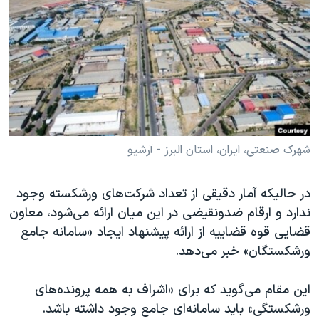
دنبال کنید
مستندها
فرهنگ و زندگی
حقوق شهروندی
انتخابات ریاست جمهوری آمریکا ۲۰۲۴
اقتصادی
حمله جمهوری اسلامی به اسرائیل
رمز مهسا
علم و فناوری
زبانهای مختلف
اسرائیل در جنگ
ورزش زنان در ایران
گالری عکس
اعتراضات زن، زندگی، آزادی
شهرک صنعتی، ایران، استان البرز - آرشیو
آرشیو پخش زنده
مجموعه مستندهای دادخواهی
در حالیکه آمار دقیقی از تعداد شرکت‌های ورشکسته وجود
تریبونال مردمی آبان ۹۸
ندارد و ارقام ضد‌ونقیضی در این میان ارائه می‌شود، معاون
دادگاه حمید نوری
قضایی قوه قضاییه از ارائه پیشنهاد ایجاد «سامانه جامع
چهل سال گروگان‌گیری
ورشکستگان» خبر می‌دهد.
قانون شفافیت دارائی کادر رهبری ایران
این مقام می‌گوید که برای «اشراف به همه پرونده‌های
اعتراضات مردمی آبان ۹۸
ورشکستگی» باید سامانه‌ای جامع وجود داشته باشد.