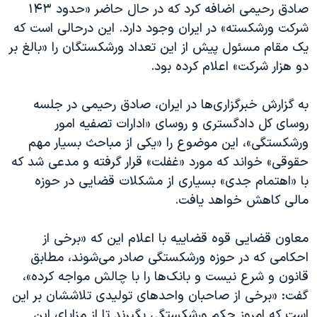
اسرائیل در جنگ
صادق رحیمی اضافه کرد که در حال حاضر «حدود ۱۴۳
شرکت ورشکسته» در ایران وجود دارد. این درحالی است که
نرگس محمدی برنده جایزه نوبل صلح
یک مقام مسئول پیش از این تعداد ورشکستگان را «بالغ بر
همایش محافظه‌کاران آمریکا «سی‌پک»
دو هزار شرکت» اعلام کرده بود.
صفحه‌های ویژه
به گزارش خبرگزاری‌ها در ایران، صادق رحیمی در جلسه
سفر پرزیدنت ترامپ به چین
روسای کل دادگستری و روسای «ادارات تصفیه امور
ورشکستگی»، این موضوع را «یکی از مباحث بسیار مهم
حقوقی» خواند که مورد «غفلت» قرار گرفته و مدعی شد که
با «اهتمام جدی» بسیاری از مشکلات قضایی در حوزه
مالی کاهش خواهد یافت.
معاون قضایی قوه قضاییه با اعلام این که «برخی از
احکامی که در حوزه ورشکستگی صادر می‌شوند، مطابق
قانون و شرع نیست و بانک‌ها را با چالش مواجه کرده»،
گفت: «برخی از صاحبان واحدهای تولیدی تلاششان بر این
است که امروز حکم ورشکستگی بگیرند تا از مزایای این