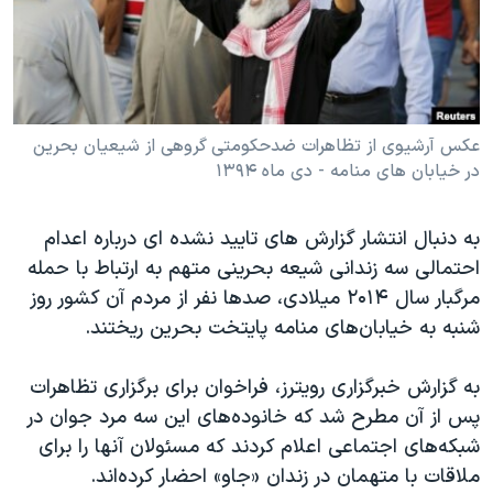
دنبال کنید
مستندها
فرهنگ و زندگی
حقوق شهروندی
انتخابات ریاست جمهوری آمریکا ۲۰۲۴
اقتصادی
حمله جمهوری اسلامی به اسرائیل
رمز مهسا
علم و فناوری
عکس آرشیوی از تظاهرات ضدحکومتی گروهی از شیعیان بحرین
زبانهای مختلف
در خیابان های منامه - دی ماه ۱۳۹۴
اسرائیل در جنگ
ورزش زنان در ایران
گالری عکس
اعتراضات زن، زندگی، آزادی
به دنبال انتشار گزارش های تایید نشده ای درباره اعدام
آرشیو پخش زنده
مجموعه مستندهای دادخواهی
احتمالی سه زندانی شیعه بحرینی متهم به ارتباط با حمله
مرگبار سال ۲۰۱۴ میلادی، صدها نفر از مردم آن کشور روز
تریبونال مردمی آبان ۹۸
شنبه به خیابان‌های منامه پایتخت بحرین ریختند.
دادگاه حمید نوری
چهل سال گروگان‌گیری
به گزارش خبرگزاری رویترز، فراخوان برای برگزاری تظاهرات
پس از آن مطرح شد که خانوده‌های این سه مرد جوان در
قانون شفافیت دارائی کادر رهبری ایران
شبکه‌های اجتماعی اعلام کردند که مسئولان آنها را برای
اعتراضات مردمی آبان ۹۸
ملاقات با متهمان در زندان «جاو» احضار کرده‌اند.