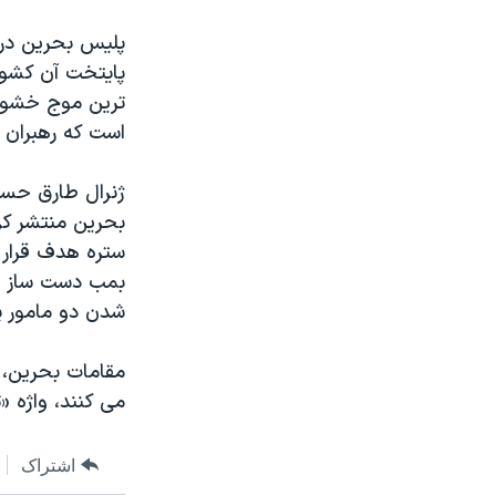
نرگس محمدی برنده جایزه نوبل صلح
پلیس بحرین در 
همایش محافظه‌کاران آمریکا «سی‌پک»
پایتخت آن کشور
ترین موج خشون
صفحه‌های ویژه
است که رهبران س
سفر پرزیدنت ترامپ به چین
ژنرال طارق حسن
بحرین منتشر کر
ستره هدف قرار 
بمب دست ساز را
شدن دو مامور پ
مقامات بحرین، 
می کنند، واژه «ت
اشتراک