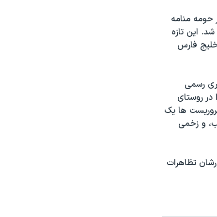
 حومه منامه
د. این تازه
خلیج فارس
اری رسمی
در روستای
روریست ها یک
ب، و زخمی
رشان تظاهرات