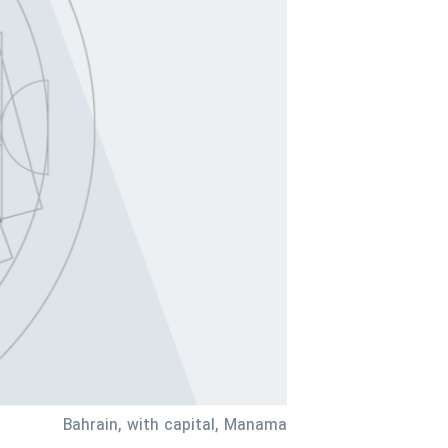
مستندها
فرهنگ و زندگی
حقوق شهروندی
انتخابات ریاست جمهوری آمریکا ۲۰۲۴
اقتصادی
حمله جمهوری اسلامی به اسرائیل
رمز مهسا
علم و فناوری
اسرائیل در جنگ
ورزش زنان در ایران
گالری عکس
اعتراضات زن، زندگی، آزادی
آرشیو پخش زنده
مجموعه مستندهای دادخواهی
تریبونال مردمی آبان ۹۸
دادگاه حمید نوری
چهل سال گروگان‌گیری
قانون شفافیت دارائی کادر رهبری ایران
اعتراضات مردمی آبان ۹۸
Bahrain, with capital, Manama
اسرائیل در جنگ