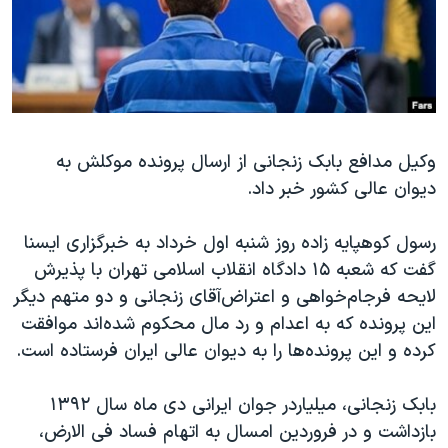
دنبال کنید
مستندها
فرهنگ و زندگی
حقوق شهروندی
انتخابات ریاست جمهوری آمریکا ۲۰۲۴
اقتصادی
حمله جمهوری اسلامی به اسرائیل
رمز مهسا
علم و فناوری
زبانهای مختلف
وکیل مدافع بابک زنجانی از ارسال پرونده موکلش به
اسرائیل در جنگ
ورزش زنان در ایران
دیوان عالی کشور خبر داد.
گالری عکس
اعتراضات زن، زندگی، آزادی
آرشیو پخش زنده
مجموعه مستندهای دادخواهی
رسول کوهپایه‌ زاده روز شنبه اول خرداد به خبرگزاری ایسنا
گفت که شعبه ۱۵ دادگاه انقلاب اسلامی تهران با پذیرش
تریبونال مردمی آبان ۹۸
لایحه فرجام‌خواهی و اعتراض‌آقای زنجانی و دو متهم دیگر
دادگاه حمید نوری
این پرونده که به اعدام و رد مال محکوم شده‌اند موافقت
چهل سال گروگان‌گیری
کرده و این پرونده‌ها را به دیوان عالی ایران فرستاده است.
قانون شفافیت دارائی کادر رهبری ایران
بابک زنجانی، میلیاردر جوان ایرانی دی ماه سال ۱۳۹۲
اعتراضات مردمی آبان ۹۸
بازداشت و در فروردین امسال به اتهام فساد فی الارض،