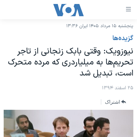
ینکهای
ابل
سترسی
پنجشنبه ۱۵ مرداد ۱۴۰۵ ایران ۱۳:۳۶
خانه
هش
گزيده‌ها
نسخه سبک وب‌سایت
ه
نیوزویک: وقتی بابک زنجانی از تاجر
حتوای
موضوع ها
تحریم‌ها به میلیاردری که مرده متحرک
صلی
برنامه های تلویزیونی
ایران
هش
است، تبدیل شد
جدول برنامه ها
ه
آمریکا
فحه
صفحه‌های ویژه
۲۵ اسفند ۱۳۹۴
جهان
صلی
فرکانس‌های صدای آمریکا
ورزشی
جام جهانی ۲۰۲۶
هش
اشتراک
پخش رادیویی
ه
گزیده‌ها
عملیات خشم حماسی
ستجو
۲۵۰سالگی آمریکا
ویژه برنامه‌ها
یادگیری زبان انگلیسی
ویدیوها
بایگانی برنامه‌های تلویزیونی