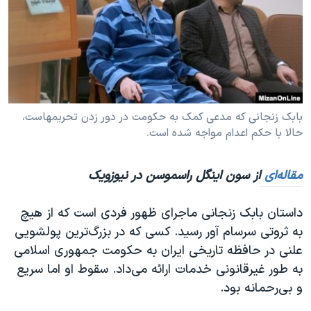
دنبال کنید
مستندها
فرهنگ و زندگی
حقوق شهروندی
انتخابات ریاست جمهوری آمریکا ۲۰۲۴
اقتصادی
حمله جمهوری اسلامی به اسرائیل
رمز مهسا
علم و فناوری
زبانهای مختلف
اسرائیل در جنگ
ورزش زنان در ایران
بابک زنجانی که مدعی کمک به حکومت در دور زدن تحریمهاست،
حالا با حکم اعدام مواجه شده است.
گالری عکس
اعتراضات زن، زندگی، آزادی
آرشیو پخش زنده
مجموعه مستندهای دادخواهی
مقاله‌ای
از سون اینگل راسموسن در نیوزویک
تریبونال مردمی آبان ۹۸
داستان بابک زنجانی ماجرای ظهور فردی است که از هیچ
دادگاه حمید نوری
به ثروتی سرسام آور رسید. کسی که در بزرگ‌ترین پولشویی
چهل سال گروگان‌گیری
علنی در حافظه تاریخی ایران به حکومت جمهوری اسلامی
قانون شفافیت دارائی کادر رهبری ایران
به طور غیرقانونی خدمات ارائه می‌داد. سقوط او اما سریع
و بی‌رحمانه بود.
اعتراضات مردمی آبان ۹۸