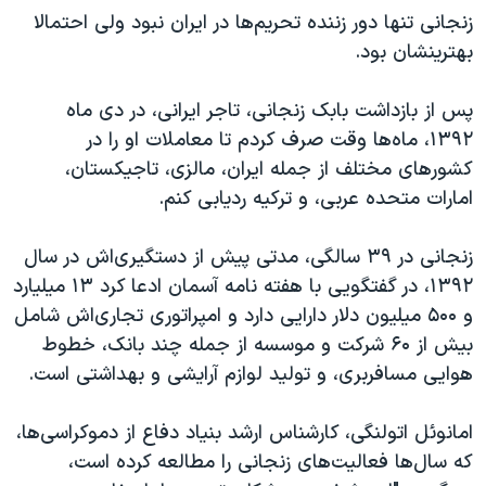
اسرائیل در جنگ
زنجانی تنها دور زننده تحریم‌ها در ایران نبود ولی احتمالا
نرگس محمدی برنده جایزه نوبل صلح
بهترینشان بود.
همایش محافظه‌کاران آمریکا «سی‌پک»
پس از بازداشت بابک زنجانی، تاجر ایرانی، در دی ماه
صفحه‌های ویژه
۱۳۹۲، ماه‌ها وقت صرف کردم تا معاملات او را در
سفر پرزیدنت ترامپ به چین
کشورهای مختلف از جمله ایران، مالزی، تاجیکستان،
امارات متحده عربی، و ترکیه ردیابی کنم.
زنجانی در ۳۹ سالگی، مدتی پیش از دستگیری‌اش در سال
۱۳۹۲، در گفتگویی با هفته نامه آسمان ادعا کرد ۱۳ میلیارد
و ۵۰۰ میلیون دلار دارایی دارد و امپراتوری تجاری‌اش شامل
بیش از ۶۰ شرکت و موسسه از جمله چند بانک، خطوط
هوایی مسافربری، و تولید لوازم آرایشی و بهداشتی است.
امانوئل اتولنگی، کار‌شناس ارشد بنیاد دفاع از دموکراسی‌ها،
که سال‌ها فعالیت‌های زنجانی را مطالعه کرده است،