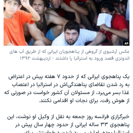
دنبال کنید
مستندها
فرهنگ و زندگی
حقوق شهروندی
انتخابات ریاست جمهوری آمریکا ۲۰۲۴
اقتصادی
حمله جمهوری اسلامی به اسرائیل
رمز مهسا
علم و فناوری
زبانهای مختلف
اسرائیل در جنگ
ورزش زنان در ایران
عکس آرشیوی از گروهی از پناهجویان ایرانی که از طریق آب های
اندونزی قصد ورود به استرالیا را داشتند - اردیبهشت ۱۳۹۲
گالری عکس
اعتراضات زن، زندگی، آزادی
آرشیو پخش زنده
مجموعه مستندهای دادخواهی
یک پناهجوی ایرانی که از حدود ۷ هفته پیش در اعتراض
تریبونال مردمی آبان ۹۸
به رد شدن تقاضای پناهندگی‌اش در استرالیا در اعتصاب
دادگاه حمید نوری
غذا بسر می‌برد، از مسئولان آن کشور خواست در صورتی که
از هوش رفت، برای نجات او اقدامی نکنند.
چهل سال گروگان‌گیری
قانون شفافیت دارائی کادر رهبری ایران
خبرگزاری فرانسه روز جمعه به نقل از وکیل او نوشت، این
اعتراضات مردمی آبان ۹۸
پناهجوی ۳۳ ساله ایرانی از حدود چهار سال پیش در
استرالیا بوده، اما در پی رد شدن درخواستش برای