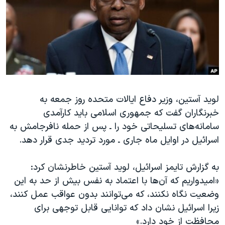
دنبال کنید
مستندها
فرهنگ و زندگی
حقوق شهروندی
انتخابات ریاست جمهوری آمریکا ۲۰۲۴
اقتصادی
حمله جمهوری اسلامی به اسرائیل
رمز مهسا
علم و فناوری
زبانهای مختلف
اسرائیل در جنگ
ورزش زنان در ایران
لوید آستین، وزیر دفاع ایالات متحده روز جمعه به
گالری عکس
اعتراضات زن، زندگی، آزادی
خبرنگاران گفت که جمهوری اسلامی باید کارآمدی
آرشیو پخش زنده
مجموعه مستندهای دادخواهی
سامانه‌های تسلیحاتی خود را ـ پس از حمله نافرجامش به
تریبونال مردمی آبان ۹۸
اسرائیل در اوایل ماه جاری ـ مورد تردید جدی قرار دهد.
دادگاه حمید نوری
به گزارش تایمز اسرائیل، لوید آستین خاطرنشان کرد:
چهل سال گروگان‌گیری
«امیدواریم که آن‌ها با اعتماد به نفس بیش از حد به این
قانون شفافیت دارائی کادر رهبری ایران
وضعیت نگاه نکنند، که می‌توانند بدون عواقب عمل کنند،
زیرا اسرائیل نشان داد که توانایی قابل توجهی برای
اعتراضات مردمی آبان ۹۸
محافظت از خود دارد.»