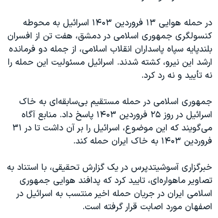
اسرائیل در جنگ
نرگس محمدی برنده جایزه نوبل صلح
در حمله هوایی ۱۳ فروردین ۱۴۰۳ اسرائیل به محوطه
کنسولگری جمهوری اسلامی در دمشق، هفت تن از افسران
همایش محافظه‌کاران آمریکا «سی‌پک»
بلندپایه سپاه پاسداران انقلاب اسلامی، از جمله دو فرمانده
صفحه‌های ویژه
ارشد این نیرو، کشته شدند. اسرائیل مسئولیت این حمله را
سفر پرزیدنت ترامپ به چین
نه تأیید و نه رد کرد.
جمهوری اسلامی در حمله مستقیم بی‌سابقه‌ای به خاک
اسرائیل در روز ۲۵ فروردین ۱۴۰۳ پاسخ داد. منابع آگاه
می‌گویند که این موضوع، اسرائیل را بر آن داشت تا در ۳۱
فروردین ۱۴۰۳ به خاک ایران حمله کند.
خبرگزاری آسوشیتدپرس در یک گزارش تحقیقی، با استناد به
تصاویر ماهواره‌ای، تایید کرد که پدافند هوایی جمهوری
اسلامی ایران در جریان حمله اخیر منتسب به اسرائیل در
اصفهان مورد اصابت قرار گرفته است.