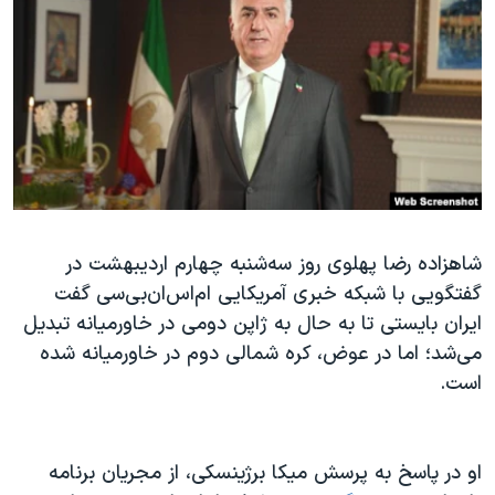
دنبال کنید
مستندها
فرهنگ و زندگی
حقوق شهروندی
انتخابات ریاست جمهوری آمریکا ۲۰۲۴
اقتصادی
حمله جمهوری اسلامی به اسرائیل
رمز مهسا
علم و فناوری
زبانهای مختلف
اسرائیل در جنگ
ورزش زنان در ایران
گالری عکس
اعتراضات زن، زندگی، آزادی
شاهزاده رضا پهلوی روز سه‌شنبه چهارم اردیبهشت در
آرشیو پخش زنده
مجموعه مستندهای دادخواهی
گفتگویی با شبکه خبری آمریکایی ام‌اس‌ان‌بی‌سی گفت
تریبونال مردمی آبان ۹۸
ایران بایستی تا به حال به ژاپن دومی در خاورمیانه تبدیل
دادگاه حمید نوری
می‌شد؛ اما در عوض، کره شمالی دوم در خاورمیانه شده
است.
چهل سال گروگان‌گیری
قانون شفافیت دارائی کادر رهبری ایران
اعتراضات مردمی آبان ۹۸
او در پاسخ به پرسش میکا برژینسکی، از مجریان برنامه