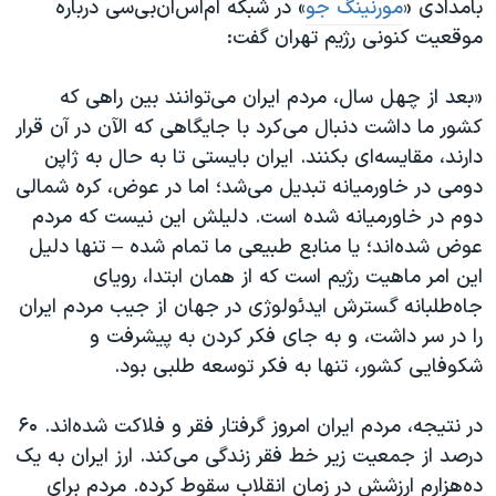
بامدادی «
مورنینگ جو
» در شبکه ام‌اس‌ان‌بی‌سی درباره
اسرائیل در جنگ
موقعیت کنونی رژیم تهران گفت:
نرگس محمدی برنده جایزه نوبل صلح
همایش محافظه‌کاران آمریکا «سی‌پک»
«بعد از چهل سال، مردم ایران می‌توانند بین راهی که
کشور ما داشت دنبال می‌کرد با جایگاهی که الآن در آن قرار
صفحه‌های ویژه
دارند، مقایسه‌ای بکنند. ایران بایستی تا به حال به ژاپن
سفر پرزیدنت ترامپ به چین
دومی در خاورمیانه تبدیل می‌شد؛ اما در عوض، کره شمالی
دوم در خاورمیانه شده است. دلیلش این نیست که مردم
عوض شده‌اند؛ یا منابع طبیعی ما تمام شده – تنها دلیل
این امر ماهیت رژیم است که از همان ابتدا، رویای
جاه‌طلبانه گسترش ایدئولوژی در جهان از جیب مردم ایران
را در سر داشت، و به جای فکر کردن به پیشرفت و
شکوفایی کشور، تنها به فکر توسعه طلبی بود.
در نتیجه، مردم ایران امروز گرفتار فقر و فلاکت شده‌اند. ۶۰
درصد از جمعیت زیر خط فقر زندگی می‌کند. ارز ایران به یک
ده‌هزارم ارزشش در زمان انقلاب سقوط کرده. مردم برای