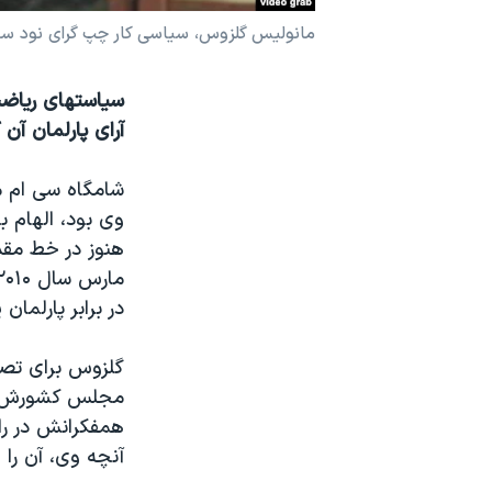
نرگس محمدی برنده جایزه نوبل صلح
مانولیس گلزوس، سیاسی کار چپ گرای نود سال
همایش محافظه‌کاران آمریکا «سی‌پک»
صفحه‌های ویژه
آرای پارلمان آن
سفر پرزیدنت ترامپ به چین
وی بود، الهام 
هنوز در خط مقد
در برابر پارلم
گلزوس برای تصا
مجلس کشورش از
همفکرانش در را
آنچه وی، آن را