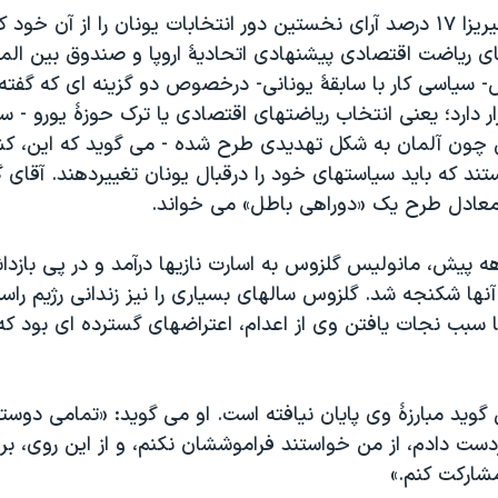
جبهۀ سیاسی سیریزا ۱۷ درصد آرای نخستین دور انتخابات یونان را از آن خ
 ریاضت اقتصادی پیشنهادی اتحادیۀ اروپا و صندوق بین الم
 سیاسی کار با سابقۀ یونانی- درخصوص دو گزینه ای که گفت
دارد؛ یعنی انتخاب ریاضتهای اقتصادی یا ترک حوزۀ یورو - سنا
چون آلمان به شکل تهدیدی طرح شده - می گوید که این، ک
ستند که باید سیاستهای خود را درقبال یونان تغییردهند. آقا
ا معادل طرح یک «دوراهی باطل» می خواند.
پیش، مانولیس گلزوس به اسارت نازیها درآمد و در پی بازدا
ندان آنها شکنجه شد. گلزوس سالهای بسیاری را نیز زندانی رژیم را
ا سبب نجات یافتن وی از اعدام، اعتراضهای گسترده ای بود که 
وید مبارزۀ وی پایان نیافته است. او می گوید: «تمامی دوستا
دست دادم، از من خواستند فراموششان نکنم، و از این روی، ب
مشارکت کنم.»