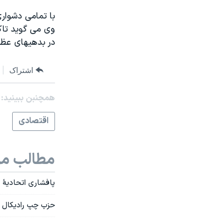
با تمامی دشوار
وی می گوید تاک
در بدهیهای عظی
اشتراک
همچنبن ببینید:
اقتصادی
مطالب مر
پافشاری اتحادیۀ ا
حزب چپ رادیکال ی