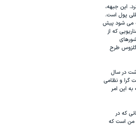
ود کرد. این جبهه،
للی پول است.
ه می شود پیش
ریویی که از
شورهای
ی گلزوس طرح
شت در سال
ست گرا و نظامی
به این امر
نی که در
ر من است که