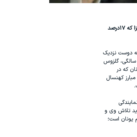
سیاستهای ریاضت اقتصادی یونان مخالفان بسیاری دارد. حزب چپ گرای سیریزا که ۱۷درصد
همرزمش که دوست نزدیک
 سالگی، گلزوس
ن که در
ین مبارز کهنسال
.
مایندگی
د تلاش وی و
 یونان است؛