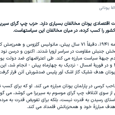
ۀ یونانی
 کشور را کسب کرده، در میان مخالفان این سیاستهاست.
شامگاه سی ام مه ۱۹۴۱، دقیقاً ۷۱ سال پیش، مانولیس گلِزوس و 
بخش جنبش مقاومت در سراسر اروپا شدند. اکنون و درسن نود
م جبهۀ سیاست مبارزه می کند. طی اعتراضهای ضد دولت یونا
مارس سال ۲۰۱۰ و در فوریۀ امسال - نزدیک به چهارماه پیش - انجام شد، ا
ان یونان هدف شلیک گاز اشک آور پلیس ضدشورش آتن قرار گرفت
حب کرسی در پارلمان یونان مبارزه می کند. او که برای کسب ن
 سوی ائتلاف چپ گرای موسوم به سیریزا می کوشد، می گوی
ستای رسیدن به قدرت نیست، بلکه برای تفویض قدرت به مردم
 هدف مبارزۀ خود و همحزبانش قلمداد می کند.