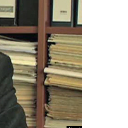
مستندها
فرهنگ و زندگی
حقوق شهروندی
انتخابات ریاست جمهوری آمریکا ۲۰۲۴
اقتصادی
حمله جمهوری اسلامی به اسرائیل
رمز مهسا
علم و فناوری
اسرائیل در جنگ
ورزش زنان در ایران
گالری عکس
اعتراضات زن، زندگی، آزادی
آرشیو پخش زنده
مجموعه مستندهای دادخواهی
تریبونال مردمی آبان ۹۸
دادگاه حمید نوری
چهل سال گروگان‌گیری
قانون شفافیت دارائی کادر رهبری ایران
اعتراضات مردمی آبان ۹۸
اسرائیل در جنگ