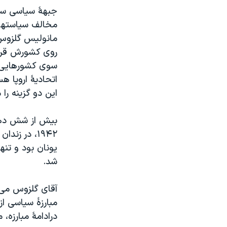
مخالف سیاستهای
مانولیس گلزوس-
روی کشورش قرار 
سوی کشورهایی 
اتحادیۀ اروپا ه
این دو گزینه ر
بیش از شش دهه 
۱۹۴۲، در ز
یونان بود و تنه
شد.
آقای گلزوس می گ
مبارزۀ سیاسی از
درادامۀ مبارزه، 