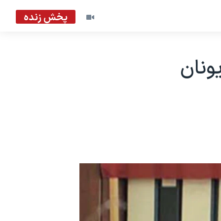
پخش زنده
ونان