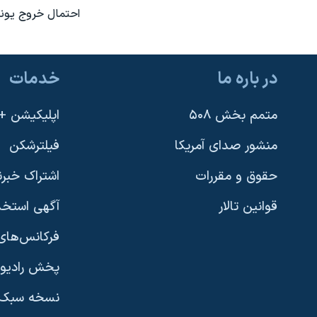
احتمال خروج يونان
در باره ما
خدمات
متمم بخش ۵۰۸
اپلیکیشن +VOA
منشور صدای آمریکا
فیلترشکن
حقوق و مقررات
اشتراک خبرن
قوانین تالار
آگهی استخد
فرکانس‌های 
پخش رادیو
یادگیری زبان انگلیسی
نسخه سبک 