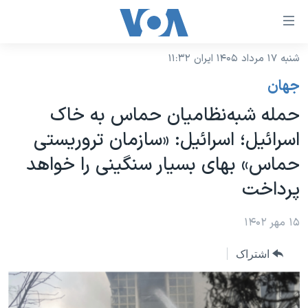
ینکهای
ابل
سترسی
شنبه ۱۷ مرداد ۱۴۰۵ ایران ۱۱:۳۲
خانه
هش
جهان
نسخه سبک وب‌سایت
ه
حمله شبه‌نظامیان حماس به خاک
حتوای
موضوع ها
اسرائیل؛ اسرائیل: «سازمان تروریستی
صلی
برنامه های تلویزیونی
ایران
هش
حماس» بهای بسیار سنگینی را خواهد
جدول برنامه ها
ه
آمریکا
پرداخت
فحه
صفحه‌های ویژه
جهان
صلی
فرکانس‌های صدای آمریکا
۱۵ مهر ۱۴۰۲
ورزشی
جام جهانی ۲۰۲۶
هش
پخش رادیویی
ه
گزیده‌ها
عملیات خشم حماسی
اشتراک
ستجو
۲۵۰سالگی آمریکا
ویژه برنامه‌ها
یادگیری زبان انگلیسی
ویدیوها
بایگانی برنامه‌های تلویزیونی