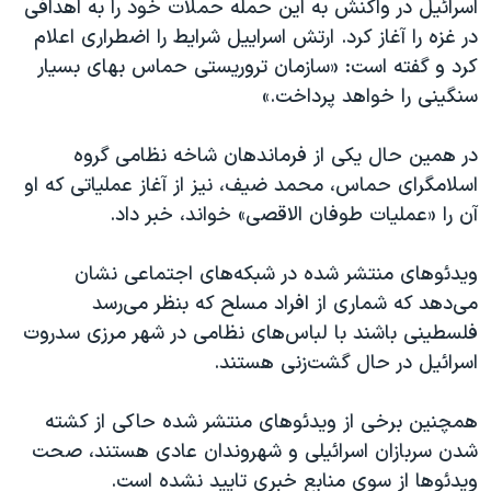
اسرائیل در واکنش به این حمله حملات خود را به اهدافی
اسرائیل در جنگ
در غزه را آغاز کرد. ارتش اسراییل شرایط را اضطراری اعلام
نرگس محمدی برنده جایزه نوبل صلح
کرد و گفته است: «سازمان تروریستی حماس بهای بسیار
همایش محافظه‌کاران آمریکا «سی‌پک»
سنگینی را خواهد پرداخت.»
صفحه‌های ویژه
در همین حال یکی از فرماندهان شاخه نظامی گروه
سفر پرزیدنت ترامپ به چین
اسلامگرای حماس، محمد ضیف، نیز از آغاز عملیاتی که او
آن را «عملیات طوفان الاقصی» خواند، خبر داد.
ویدئوهای منتشر شده در شبکه‌های اجتماعی نشان
می‌دهد که شماری از افراد مسلح که بنظر می‌رسد
فلسطینی باشند با لباس‌های نظامی در شهر مرزی سدروت
اسرائیل در حال گشت‌زنی هستند.
همچنین برخی از ویدئوهای منتشر شده حاکی از کشته
شدن سربازان اسرائیلی و شهروندان عادی هستند، صحت
ویدئوها از سوی منابع خبری تایید نشده است.