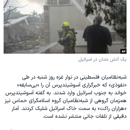
دنبال کنید
مستندها
فرهنگ و زندگی
حقوق شهروندی
انتخابات ریاست جمهوری آمریکا ۲۰۲۴
اقتصادی
حمله جمهوری اسلامی به اسرائیل
رمز مهسا
علم و فناوری
زبانهای مختلف
اسرائیل در جنگ
ورزش زنان در ایران
گالری عکس
اعتراضات زن، زندگی، آزادی
یک آتش نشان در اسرائیل
آرشیو پخش زنده
مجموعه مستندهای دادخواهی
شبه‌نظامیان فلسطینی در نوار غزه روز شنبه در طی
تریبونال مردمی آبان ۹۸
«نفوذی» که خبرگزاری آسوشیتدپرس آن را «بی‌سابقه‌»
دادگاه حمید نوری
خواند به جنوب اسرائیل وارد شدند. به گفته آسوشیتدپرس
همزمان گروهی از شبه‌نظامیان گروه اسلامگرای حماس نیز
چهل سال گروگان‌گیری
«هزاران راکت» به سمت خاک اسرائیل شلیک کردند. آمار
قانون شفافیت دارائی کادر رهبری ایران
دقیقی از تلفات جانی منتشر نشده است.
اعتراضات مردمی آبان ۹۸