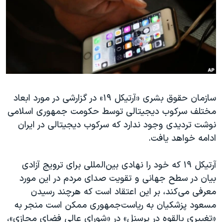
دنبال کنید
مستندها
فرهنگ و زندگی
حقوق شهروندی
انتخابات ریاست جمهوری آمریکا ۲۰۲۴
اقتصادی
حمله جمهوری اسلامی به اسرائیل
رمز مهسا
علم و فناوری
زبانهای مختلف
اسرائیل در جنگ
ورزش زنان در ایران
سازمان حقوق بشری «آرتیکل ۱۹» در گزارشی در مورد ابعاد
گالری عکس
اعتراضات زن، زندگی، آزادی
مختلف سرکوب دیجیتالی توسط حکومت جمهوری اسلامی
آرشیو پخش زنده
مجموعه مستندهای دادخواهی
نوشت تردیدی وجود ندارد که سرکوب دیجیتالی در ایران
تریبونال مردمی آبان ۹۸
ادامه خواهد یافت.
دادگاه حمید نوری
آرتیکل ۱۹ که خود را نهادی بین‌المللی برای ترویج آزادی
چهل سال گروگان‌گیری
بیان در سطح جهانی و تقویت صدای مردم در این مورد
قانون شفافیت دارائی کادر رهبری ایران
معرفی می‌کند، بر این اعتقاد است که هرچند رسیدن
مسعود پزشکیان به ریاست‌جمهوری ممکن است منجر به
اعتراضات مردمی آبان ۹۸
«تغییری بالقوه در پرسنل» در «شورای عالی فضای مجازی»،