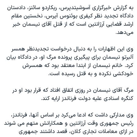
اسرائیل در جنگ
به گزارش خبرگزاری آسوشیتدپرس، ریکاردو سائنز، دادستان
نرگس محمدی برنده جایزه نوبل صلح
دادگاه تجدید نظر کیفری بوئنوس آیرس، نخستین مقام
ارشد قضایی آرژانتین است که از قتل آقای نیسمان خبر
همایش محافظه‌کاران آمریکا «سی‌پک»
می‌دهد.
صفحه‌های ویژه
سفر پرزیدنت ترامپ به چین
وی این اظهارات را به دنبال درخواست تجدیدنظر همسر
آلبرتو نیسمان برای پیگیری پرونده مرگ او، در دادگاه بیان
کرد. خانم نیسمان از ابتدا معتقد بود که همسرش
خودکشی نکرده و به قتل رسیده است.
مرگ آقای نیسمان در روزی اتفاق افتاد که قرار بود او در
کنگره اسنادی علیه دولت فرناندز ارایه کند.
وی مدارکی داشت که ادعا می‌کرد بر اساس آنها، فرناندز،
رئیس جمهوری وقت آرژانتین و همکارانش متهم می شوند
در ازای معاملات تجاری کلان، قصد داشتند جمهوری