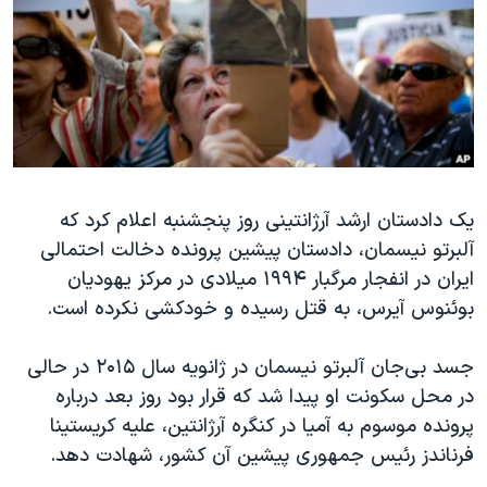
دنبال کنید
مستندها
فرهنگ و زندگی
حقوق شهروندی
انتخابات ریاست جمهوری آمریکا ۲۰۲۴
اقتصادی
حمله جمهوری اسلامی به اسرائیل
رمز مهسا
علم و فناوری
زبانهای مختلف
اسرائیل در جنگ
ورزش زنان در ایران
یک دادستان ارشد آرژانتینی روز پنجشنبه اعلام کرد که
گالری عکس
اعتراضات زن، زندگی، آزادی
آلبرتو نیسمان، دادستان پیشین پرونده دخالت احتمالی
آرشیو پخش زنده
مجموعه مستندهای دادخواهی
ایران در انفجار مرگبار ۱۹۹۴ میلادی در مرکز یهودیان
تریبونال مردمی آبان ۹۸
بوئنوس آیرس، به قتل رسیده و خودکشی نکرده است.
دادگاه حمید نوری
جسد بی‌جان آلبرتو نیسمان در ژانویه سال ۲۰۱۵ در حالی
چهل سال گروگان‌گیری
در محل سکونت او پیدا شد که قرار بود روز بعد درباره
قانون شفافیت دارائی کادر رهبری ایران
پرونده موسوم به آمیا در کنگره آرژانتین، علیه کریستینا
فرناندز رئیس جمهوری پیشین آن کشور، شهادت دهد.
اعتراضات مردمی آبان ۹۸