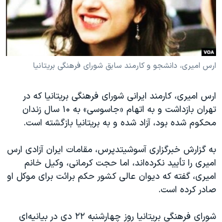
دنبال کنید
مستندها
فرهنگ و زندگی
حقوق شهروندی
انتخابات ریاست جمهوری آمریکا ۲۰۲۴
اقتصادی
حمله جمهوری اسلامی به اسرائیل
رمز مهسا
علم و فناوری
ارس امیری، دانشجو و کارمند سابق شورای فرهنگی بریتانیا
زبانهای مختلف
اسرائیل در جنگ
ورزش زنان در ایران
ارس امیری، کارمند ایرانی شورای فرهنگی بریتانیا که در
گالری عکس
اعتراضات زن، زندگی، آزادی
تهران بازداشت و به اتهام «جاسوسی» به ۱۰ سال زندان
آرشیو پخش زنده
مجموعه مستندهای دادخواهی
محکوم شده بود، آزاد شده و به بریتانیا بازگشته است.
تریبونال مردمی آبان ۹۸
به گزارش خبرگزاری آسوشیتدپرس، مقامات ایران آزادی ارس
دادگاه حمید نوری
امیری را تأیید نکرده‌اند، اما حجت کرمانی، وکیل خانم
چهل سال گروگان‌گیری
امیری، گفته که دیوان عالی کشور حکم برائت برای موکل او
صادر کرده است.
قانون شفافیت دارائی کادر رهبری ایران
اعتراضات مردمی آبان ۹۸
شورای فرهنگی بریتانیا روز چهارشنبه ۲۲ دی در بیانیه‌ای