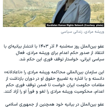
دنبال کنید
مستندها
فرهنگ و زندگی
حقوق شهروندی
انتخابات ریاست جمهوری آمریکا ۲۰۲۴
اقتصادی
حمله جمهوری اسلامی به اسرائیل
رمز مهسا
علم و فناوری
وریشه مرادی، زندانی سیاسی
زبانهای مختلف
اسرائیل در جنگ
ورزش زنان در ایران
عفو بین‌الملل روز سه‌شنبه ۶ آذر ۱۴۰۳ با انتشار بیانیه‌ای با
گالری عکس
اعتراضات زن، زندگی، آزادی
انتقاد از صدور حکم اعدام برای وریشه مرادی، فعال
آرشیو پخش زنده
مجموعه مستندهای دادخواهی
سیاسی ایرانی، خواستار توقف فوری این حکم شد.
تریبونال مردمی آبان ۹۸
این سازمان بین‌المللی محاکمه وریشه مرادی را «ناعادلانه»
دادگاه حمید نوری
دانسته و با اشاره به تضییع حقوق او در دوران بازداشت از
چهل سال گروگان‌گیری
مقامات حکومت ایران خواست تا ضمن توقف فوری حکم
اعدام، محکومیت وریشه مرادی را لغو و فوراً او را آزاد کنند.
قانون شفافیت دارائی کادر رهبری ایران
اعتراضات مردمی آبان ۹۸
عفو بین‌الملل در بیانیه خود همچنین از جمهوری اسلامی