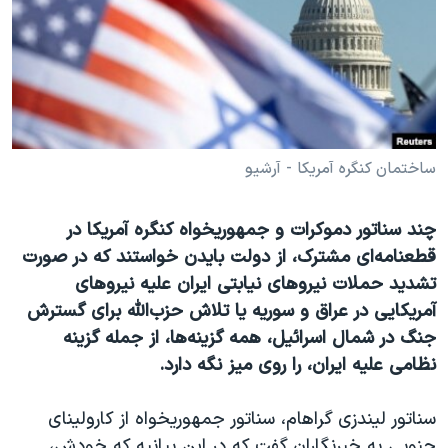
دنبال کنید
مستندها
فرهنگ و زندگی
حقوق شهروندی
انتخابات ریاست جمهوری آمریکا ۲۰۲۴
اقتصادی
حمله جمهوری اسلامی به اسرائیل
رمز مهسا
علم و فناوری
زبانهای مختلف
اسرائیل در جنگ
ورزش زنان در ایران
ساختمان کنگره آمریکا - آرشیو
گالری عکس
اعتراضات زن، زندگی، آزادی
چند سناتور دموکرات و جمهوریخواه کنگره آمریکا در
آرشیو پخش زنده
مجموعه مستندهای دادخواهی
قطعنامه‌ای مشترک، از دولت بایدن خواستند که در صورت
تریبونال مردمی آبان ۹۸
تشدید حملات نیروهای نیابتی ایران علیه نیروهای
آمریکایی در عراق و سوریه یا تلاش حزب‌الله برای گسترش
دادگاه حمید نوری
جنگ در شمال اسرائیل، همه گزینه‌ها، از جمله گزینه
چهل سال گروگان‌گیری
نظامی علیه ایران، را روی میز نگه دارد.
قانون شفافیت دارائی کادر رهبری ایران
سناتور لیندزی گراهام، سناتور جمهوریخواه از کارولینای
اعتراضات مردمی آبان ۹۸
جنوبی به خبرنگاران گفت که در این بیانیه که خودش،