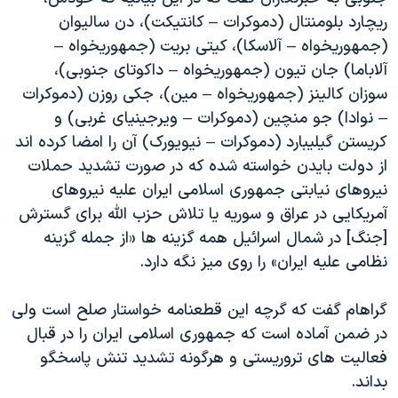
اسرائیل در جنگ
ریچارد بلومنتال (دموکرات – کانتیکت)، دن سالیوان
نرگس محمدی برنده جایزه نوبل صلح
(جمهوریخواه – آلاسکا)، کیتی بریت (جمهوریخواه –
آلاباما) جان تیون (جمهوریخواه – داکوتای جنوبی)،
همایش محافظه‌کاران آمریکا «سی‌پک»
سوزان کالینز (جمهوریخواه – مین)، جکی روزن (دموکرات
صفحه‌های ویژه
– نوادا) جو منچین (دموکرات – ویرجینیای غربی) و
سفر پرزیدنت ترامپ به چین
کریستن گیلیبارد (دموکرات – نیویورک) آن را امضا کرده اند
از دولت بایدن خواسته شده که در صورت تشدید حملات
نیروهای نیابتی جمهوری اسلامی ایران علیه نیروهای
آمریکایی در عراق و سوریه یا تلاش حزب الله برای گسترش
[جنگ] در شمال اسرائیل همه گزینه ها «از جمله گزینه
نظامی علیه ایران» را روی میز نگه دارد.
گراهام گفت که گرچه این قطعنامه خواستار صلح است ولی
در ضمن آماده است که جمهوری اسلامی ایران را در قبال
فعالیت های تروریستی و هرگونه تشدید تنش پاسخگو
بداند.