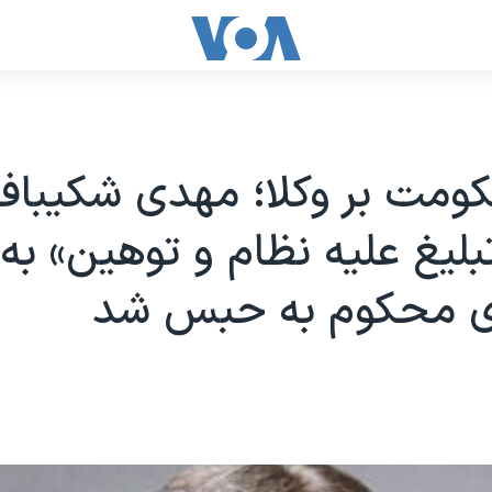
ومت بر وکلا؛ مهدی شکیبافر
تبلیغ علیه نظام و توهین» به
ای محکوم به حبس شد