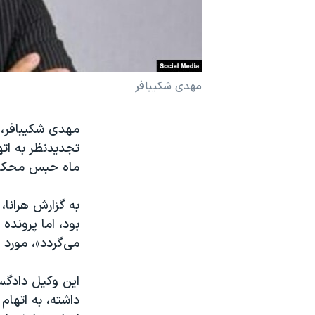
نرگس محمدی برنده جایزه نوبل صلح
همایش محافظه‌کاران آمریکا «سی‌پک»
صفحه‌های ویژه
مهدی شکیبافر
سفر پرزیدنت ترامپ به چین
ماه حبس محکو
به گزارش هرانا،
بود، اما پرونده
می‌گردد»، مورد 
این وکیل دادگس
داشته، به اتهام