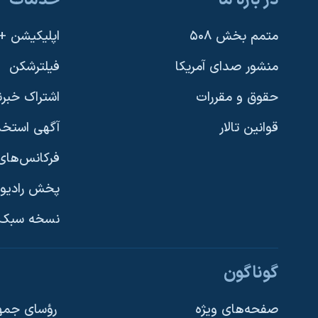
در باره ما
خدمات
متمم بخش ۵۰۸
اپلیکیشن +VOA
منشور صدای آمریکا
فیلترشکن
حقوق و مقررات
اشتراک خبرن
قوانین تالار
آگهی استخد
فرکانس‌های 
پخش رادیو
یادگیری زبان انگلیسی
نسخه سبک 
دنبال کنید
گوناگون
صفحه‌های ویژه
رؤسای جمهو