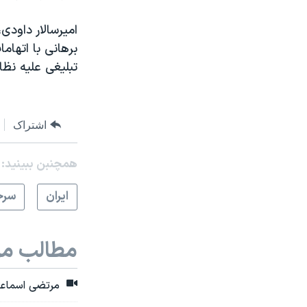
‏امیرسالار داود
برهانی با اتها
تبلیغی علیه نظا
اشتراک
همچنبن ببینید:
ايران
سرخ
مطالب مر
مرتضی اسماعیل