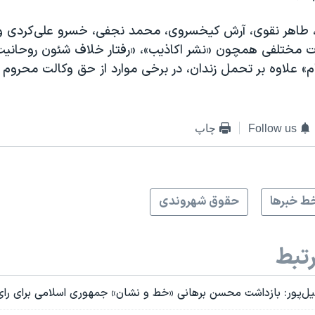
ی، ‏طاهر نقوی، ‏آرش کیخسروی، ‏محمد نجفی، ‏خسرو علی‌کردی 
مات مختلفی همچون «نشر اکاذیب»، «رفتار خلاف شئون روحانیت
م» علاوه بر تحمل زندان، در برخی موارد از حق وکالت محروم ش
Follow us
چاپ
ط خبرها
حقوق شهروندی
تبط
‌پور: بازداشت محسن برهانی «خط و نشان» جمهوری اسلامی برای رای