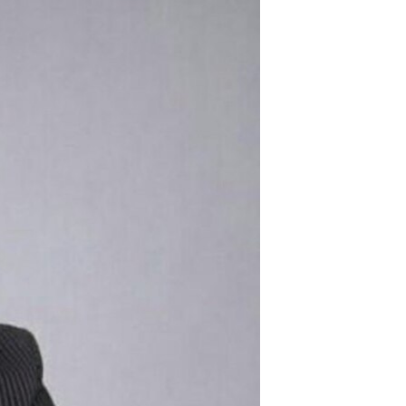
مستندها
فرهنگ و زندگی
حقوق شهروندی
انتخابات ریاست جمهوری آمریکا ۲۰۲۴
اقتصادی
حمله جمهوری اسلامی به اسرائیل
رمز مهسا
علم و فناوری
اسرائیل در جنگ
ورزش زنان در ایران
گالری عکس
اعتراضات زن، زندگی، آزادی
آرشیو پخش زنده
مجموعه مستندهای دادخواهی
تریبونال مردمی آبان ۹۸
دادگاه حمید نوری
چهل سال گروگان‌گیری
قانون شفافیت دارائی کادر رهبری ایران
اعتراضات مردمی آبان ۹۸
اسرائیل در جنگ