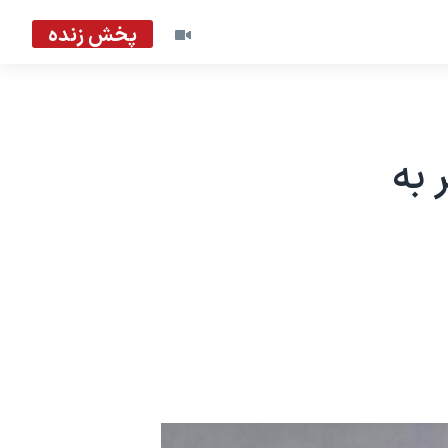
پخش زنده
 به