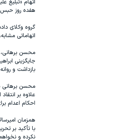
اتهام «تبلیغ عل
هفده روز حبس 
گروه وکلای داد
اتهاماتی مشابه،
محسن برهانی، ح
جایگزینی ابراه
بازداشت و روان
علاوه بر انتقاد
احکام اعدام برا
همزمان امیرسالا
با تأکید بر تحر
نکرده و نخواهم 