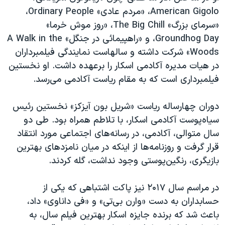
American Gigolo
، «مردم عادی»
Ordinary People
،
«سرمای بزرگ»
The Big Chill
، «روز موش خرما»
Groundhog Day
، و «راهپیمائی در جنگل»
A Walk in the
Woods
» شرکت داشته و سالهاست نمایندگی فیلمبرداران
در هیات مدیره آکادمی اسکار را برعهده داشت. او نخستین
فیلمبرداری است که به مقام ریاست آکادمی می‌رسد.
دوران چهارساله ریاست «شریل بون آیزکز» نخستین رئیس
سیاه‌پوست آکادمی اسکار، با تلاطم همراه بود. طی دو
سال متوالی، آکادمی، در رسانه‌های اجتماعی مورد انتقاد
قرار گرفت و روزنامه‌ها از اینکه در میان نامزدهای بهترین
بازیگری، رنگین‌پوستی وجود نداشت، گله کردند.
در مراسم سال ۲۰۱۷ نیز پاکت اشتباهی که یکی از
حسابداران به دست «وارن بی‌تی»‌ و «فی داناوی» داد،
باعث شد که برنده جایزه اسکار بهترین فیلم سال، به