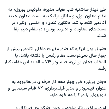
اسرائیل در جنگ
طی دیدار سه‌شنبه شب هیات مدیره، «لوئیس بورول» به
نرگس محمدی برنده جایزه نوبل صلح
مقام معاون اول، و مایکل ترانیک به سمت معاون جدید
همایش محافظه‌کاران آمریکا «سی‌پک»
آکادمی انتخاب شد. «کتلین کندی» و «ننسی اوتلی» در
صفحه‌های ویژه
سمت‌های معاونت و «دیوید روبین» در مقام دبیر ابقا
شدند.
سفر پرزیدنت ترامپ به چین
«شریل بون ایزکز» که طبق مقررات داخلی آکادمی بیش از
چهار سال نمی‌توانست مقام رئیس را داشته باشد، با
انتخاب «جان بی‌لی»، فیلمبردار ۷۴ ساله به این مقام، کنار
رفت.
«جان بی‌لی» طی چهار دهه کار حرفه‌ای در هالیوود به
عنوان فیلمبردار و مدیر فیلمبرداری، ۸۴ فیلم سینمایی و
تلویزیونی را در کارنامه خود دارد.
او در ساختن آثار شاخصی چون «ژیگولوی آمریکائی»