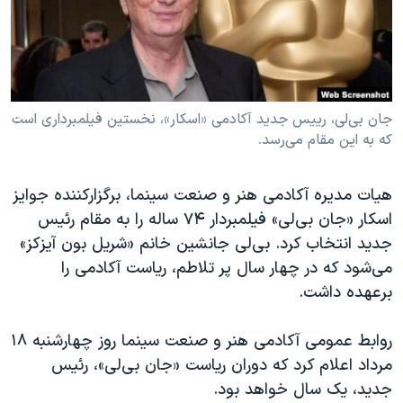
دنبال کنید
مستندها
فرهنگ و زندگی
حقوق شهروندی
انتخابات ریاست جمهوری آمریکا ۲۰۲۴
اقتصادی
حمله جمهوری اسلامی به اسرائیل
رمز مهسا
علم و فناوری
جان بی‌لی، رییس جدید آکادمی «اسکار»، نخستین فیلمبرداری است
زبانهای مختلف
که به این مقام می‌رسد.
اسرائیل در جنگ
ورزش زنان در ایران
گالری عکس
اعتراضات زن، زندگی، آزادی
هیات مدیره آکادمی هنر و صنعت سینما، برگزارکننده جوایز
آرشیو پخش زنده
مجموعه مستندهای دادخواهی
اسکار «جان بی‌لی» فیلمبردار ۷۴ ساله را به مقام رئیس
جدید انتخاب کرد. بی‌لی جانشین خانم «شریل بون آیزکز»
تریبونال مردمی آبان ۹۸
می‌شود که در چهار سال پر تلاطم، ریاست آکادمی را
دادگاه حمید نوری
برعهده داشت.
چهل سال گروگان‌گیری
روابط عمومی آکادمی هنر و صنعت سینما روز چهارشنبه ۱۸
قانون شفافیت دارائی کادر رهبری ایران
مرداد اعلام کرد که دوران ریاست «جان بی‌لی»، رئیس
اعتراضات مردمی آبان ۹۸
جدید، یک سال خواهد بود.