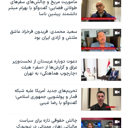
ماموریت مریخ و چالش‌های سفرهای
طولانی فضایی؛ گفت‌وگو با بهرام مبشر
دانشمند پیشین ناسا
سعید محمدی: فریدون فرخزاد عاشق
ملتش و آزادی ایران بود
دعوت دوباره عربستان از نخست‌وزیر
عراق و گزارش‌ها از «سفر» هیئت
«چارچوب هماهنگی» به تهران
تحریم‌های جدید آمریکا علیه شبکه
قمار و پولشویی جمهوری اسلامی؛
گفت‌وگو با رضا غیبی
چالش حقوقی تازه برای سیاست
مالیاتی زهران ممدانی در نیویورک