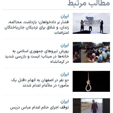
مطالب مرتبط
اسرائیل در جنگ
نرگس محمدی برنده جایزه نوبل صلح
ايران
همایش محافظه‌کاران آمریکا «سی‌پک»
فشار بر دادخواهان؛ بازداشت، محاکمه،
زندان، و شلاق برای نزدیکان جان‌باختگان
صفحه‌های ویژه
اعتراضات
سفر پرزیدنت ترامپ به چین
ايران
یورش نیروهای جمهوری اسلامی به
خانه‌ها در میناب؛ ایست و بازرسی شدید
در کرمانشاه
ايران
دو نفر در اصفهان به اتهام «قتل یک
مأمور» در ملأعام اعدام شدند
ايران
توقف اجرای حکم اعدام عباس دریس